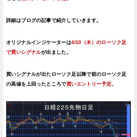
詳細はブログの記事で紹介していき
ます。
オリジナルインジケーターは
4
/10（木
）の
ローソク足
で買い
シグナル
が出ました。
買いシグナルが出たローソク足以降で前の
ローソク足
の高値を上回ったところで
買いエントリー予定
。