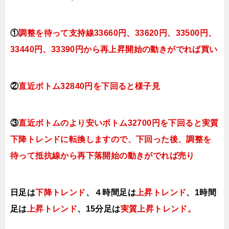
①
調整を待って支持線33660円、33620
円、33500
円、
33440円、33390
円
から再上昇開始の動きがでれば買い
②
直近ボトム32840円を下回ると様子見
③
直近ボトムのより安いボトム32700円を下回ると実質
下降トレンドに転換しますので、下回った後、調整を
待って抵抗線から再下落開始の動きがでれば売り
日足は
下降トレンド
、４時間足は
上昇トレンド
、1時間
足は
上昇トレンド
、
15分足は
実質上昇トレンド。