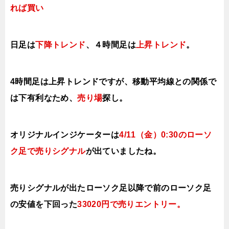
れば買い
日足は
下降トレンド
、４時間足は
上昇トレンド
。
4時間足は上昇トレンドですが、移動平均線との関係で
は下有利なため、
売り場
探し。
オリジナルインジケーターは
4
/11（金
）0:30の
ローソ
ク足で売り
シグナル
が出ていましたね。
売りシグナルが出たローソク足以降で前の
ローソク足
の安値を下回った
33020円で売りエントリー
。