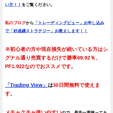
い方！！
をご覧ください。
私のブログ
から
「トレーディングビュー」お申し込み
で「好成績ストラテジー」お教えします！！
※初心者の方や現在損失が続いている方はシ
グナル通り売買するだけで
勝率69.92％、
PF1.922
なのでおススメです。
「Trading View」
は
30日間無料で使えま
す。
メチャクチャ使いやすい
ので、
是非一度使ってみ