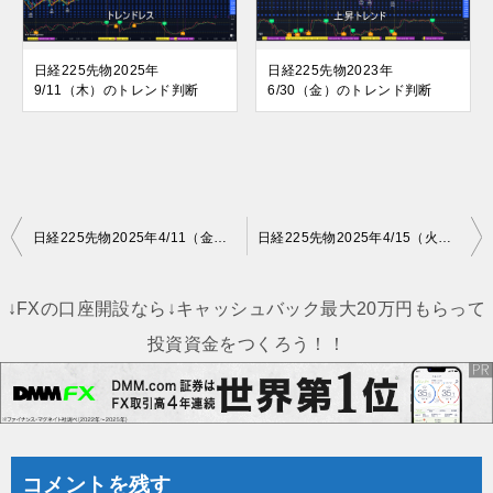
日経225先物2025年
日経225先物2023年
9/11（木）のトレンド判断
6/30（金）のトレンド判断
投
日経225先物2025年4/11（金）のトレンド判断
日経225先物2025年4/15（火）のトレンド判断
稿
ナ
↓FXの口座開設なら↓キャッシュバック最大20万円もらって
ビ
投資資金をつくろう！！
ゲ
ー
シ
ョ
コメントを残す