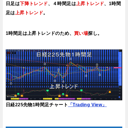
日足は
下降トレンド
、４時間足は
上昇トレンド
、1時間
足は
上昇トレンド
。
1時間足は上昇トレンドのため、
買い場
探し。
日経225先物1時間足チャート
「Trading View」