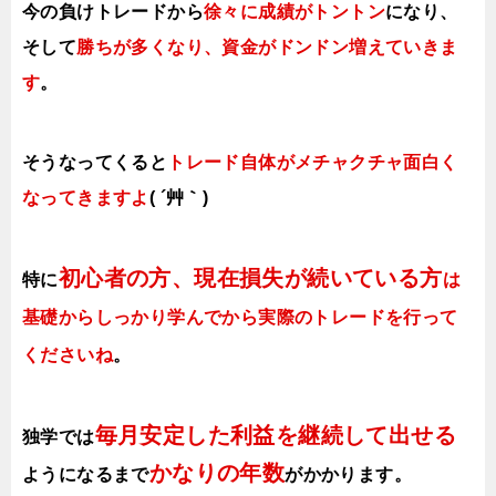
今の負けトレードから
徐々に成績がトントン
になり、
そして
勝ちが多くなり、資金がドンドン増えていきま
す
。
そうなってくると
トレード自体がメチャクチャ面白く
なってきますよ
( ´艸｀)
初心者の方、現在損失が続いている方
特に
は
基礎からしっかり学んでから実際のトレードを行って
くださいね
。
毎月安定した利益を継続して出せる
独学では
かなりの年数
ようになるまで
がかかります
。