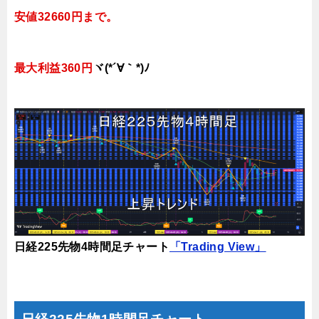
安値32660円まで。
最大利益360円
ヾ(*´∀｀*)ﾉ
日経225先物4時間足チャート
「Trading View」