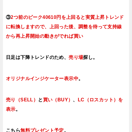
③
2つ前のピーク40610円を上回ると実質上昇トレンド
に転換し
ますので、上回った後、調整を待って支持線
から再上昇開始の動きがでれば買い
日足は下降トレンドのため、
売り場
探し。
オリジナルインジケーター表示中
。
売り（SELL）
と
買い（BUY）
、
LC（ロスカット）を
表示
。
こちら
無料プレゼント予定
。