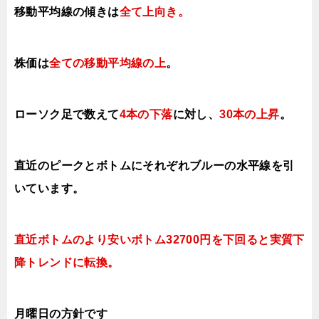
移動平均線の傾きは
全て上向き
。
株価は
全ての移動平均線の上
。
ローソク足で数えて
4本の下落
に対し、
30本の上昇
。
直近のピークとボトムにそれぞれブルーの水平線を引
いています。
直近ボトムのより安いボトム32700円を下回ると実質下
降トレンドに転換。
月曜日
の
方針です