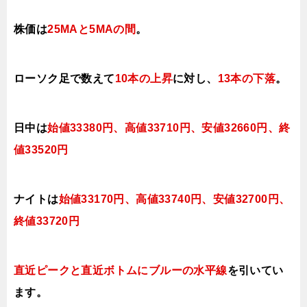
株価は
25MAと5MAの間
。
ローソク足で数えて
10本の上昇
に対し、
13本の下落
。
日中は
始値33380
円、高値33710円、安値32660
円、
終
値33520
円
ナイトは
始値33170
円、高値33740
円、安値3270
0
円
、
終値3372
0
円
直近ピークと直近ボトムにブルー
の水平線
を引いてい
ます。