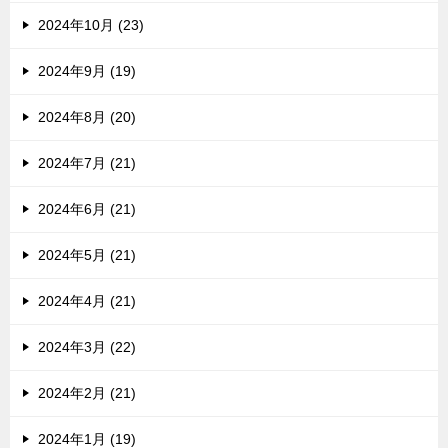
2024年10月 (23)
2024年9月 (19)
2024年8月 (20)
2024年7月 (21)
2024年6月 (21)
2024年5月 (21)
2024年4月 (21)
2024年3月 (22)
2024年2月 (21)
2024年1月 (19)