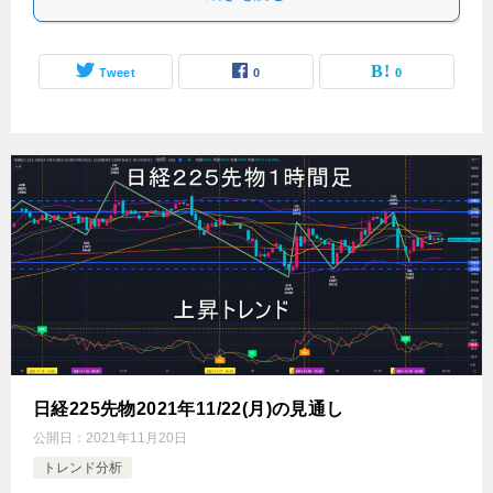
Tweet
0
0
日経225先物2021年11/22(月)の見通し
公開日：
2021年11月20日
トレンド分析