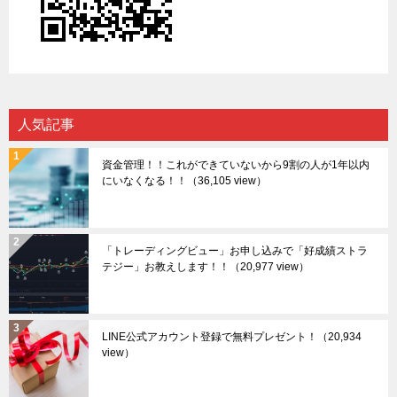
人気記事
資金管理！！これができていないから9割の人が1年以内
にいなくなる！！
（36,105 view）
「トレーディングビュー」お申し込みで「好成績ストラ
テジー」お教えします！！
（20,977 view）
LINE公式アカウント登録で無料プレゼント！
（20,934
view）