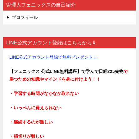
管理人フェニックスの自己紹介
プロフィール
LINE公式アカウント登録はこちらから⇓
LINE公式アカウント登録で無料プレゼント！
【フェニックス 公式LINE無料講座】で学んで日経225先物
で
勝つための知識やマインドを身に付けよう！！
・学習する時間がなかなか取れない
・いっぺんに覚えられない
・継続するのが難しい
・損切りが難しい