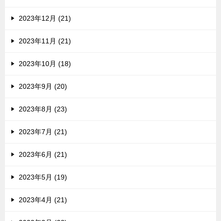
2023年12月 (21)
2023年11月 (21)
2023年10月 (18)
2023年9月 (20)
2023年8月 (23)
2023年7月 (21)
2023年6月 (21)
2023年5月 (19)
2023年4月 (21)