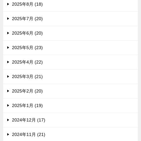
2025年8月 (18)
2025年7月 (20)
2025年6月 (20)
2025年5月 (23)
2025年4月 (22)
2025年3月 (21)
2025年2月 (20)
2025年1月 (19)
2024年12月 (17)
2024年11月 (21)