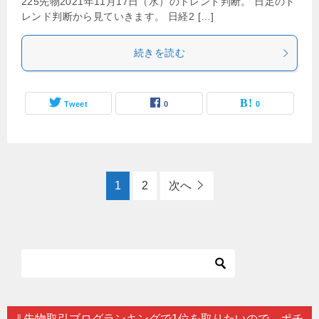
225先物2021年11月17日（水）のトレンド判断。 日足のト
レンド判断から見ていきます。 日経2 […]
続きを読む
Tweet
0
0
1
2
次へ
⇓先物取引ブログランキングで1位を取りたいので、ポチ