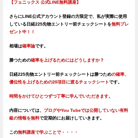
【フェニックス 公式LINE無料講座】
さらにLINE公式アカウント登録の方限定で、私が実際に使用
している日経225先物エントリー前チェックシートを
無料プレ
ゼント中！！
相場は
確率論
です。
勝つための
確率を上げるためにはどうしますか？
日経225先物エントリー前チェックシートは勝つため
の確率、
優位性
を上げるための20項目に渡るチェックシート
です。
時間をかけてひとつずつ丁寧に学んでいただきます。
内容については、
ブログやYou Tubeでは公開していない有料
級の情報を無料
で定期的にお届けしていきます。
この
無料講座で学ぶことで・・・・