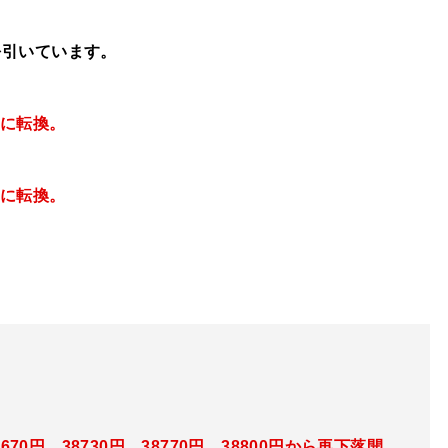
を引いています。
ドに転換
。
ドに転換。
670
円、38730
円、38770円、38800円
から再下落開