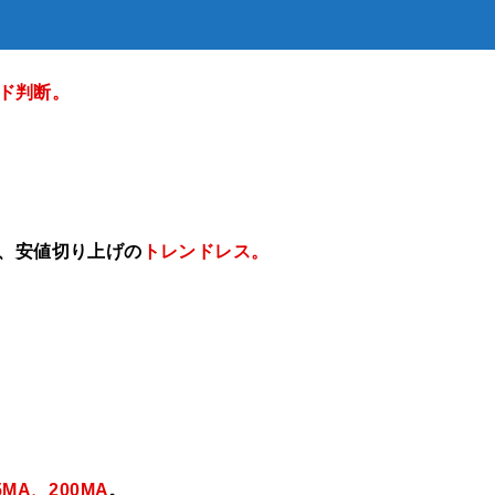
ド判断
。
げ、安値切り上げの
トレンドレス。
5MA、200MA
。