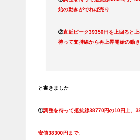
始の動きがでれば売り
②
直近ピーク39350円を上回る
待って支持線から再上昇開始の動
と書きました
①
調整を待って抵抗線38770円の10円上、38
安値38300円まで。