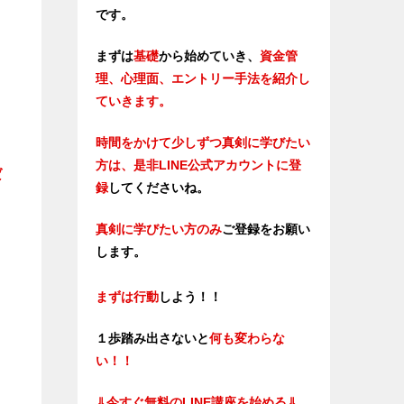
です。
まずは
基礎
から始めていき、
資金管
理、心理面、エントリー手法を紹介し
ていきます。
時間をかけて少しずつ真剣に学びたい
方は、是非LINE公式アカウントに登
ば
録
してくださいね。
真剣に学びたい方のみ
ご登録をお願い
します。
まずは行動
しよう！！
１歩踏み出さないと
何も変わらな
い！！
⇓
今すぐ無料のLINE講座を始める⇓