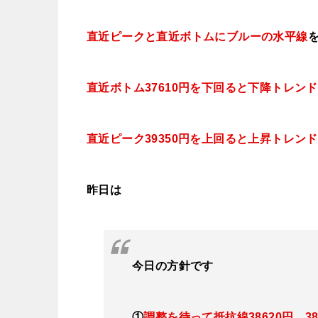
直近ピークと直近ボトムにブルー
の水平線
直近ボトム37610円を下回ると下降トレン
直近ピーク39350円を上回ると上昇トレン
昨日は
今日
の方針です
①
調整を待って抵抗線38620円、38