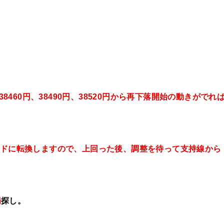
8460
円、38490円、38520円
から再下落開始の動きがでれ
レンドに転換しますので、上回った後、調整を待って支持線から
場
探し。