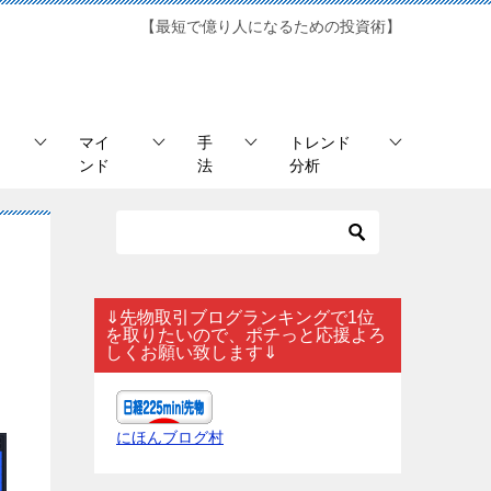
【最短で億り人になるための投資術】
マイ
手
トレンド
ンド
法
分析
⇓先物取引ブログランキングで1位
を取りたいので、ポチっと応援よろ
しくお願い致します⇓
にほんブログ村