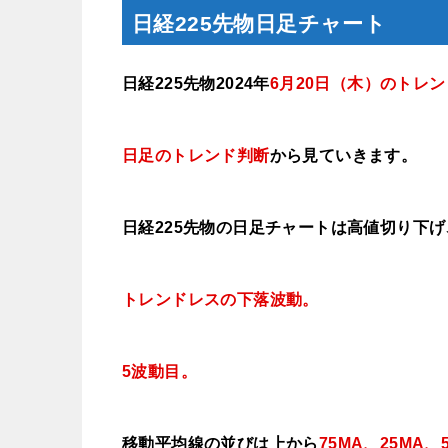
日経225先物日足チャート
日経225先物2024年
6月20日
（木
）
のトレン
日足のトレンド判断
から見ていきます
。
日経225先物の日足チャートは高値切り下
トレンドレスの下落波動。
5波動目。
移動平均線の並びは上から
75MA、25MA、