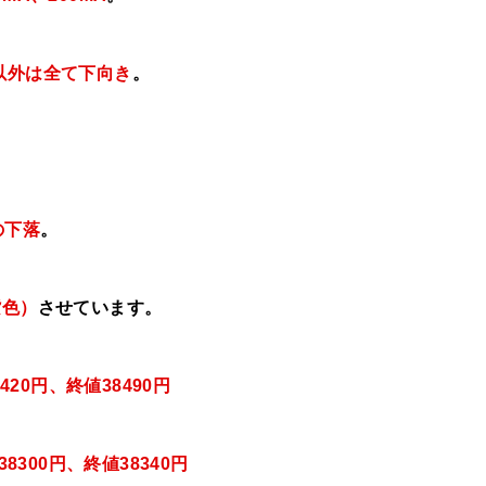
れ以外は全て下向き
。
の下落
。
紫色）
させています。
420円、
終値38490
円
8300円
、終値38340
円