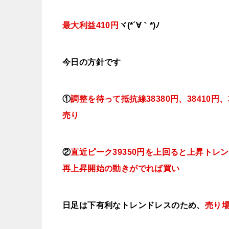
最大利益410円
ヾ(*´∀｀*)ﾉ
今日
の方針です
①
調整を待って抵抗線38380円、38410
円、3
売り
②
直近ピーク39350円を上回ると上昇ト
再上昇開始の動きがでれば買い
日足は下有利なトレンドレスのため、
売り