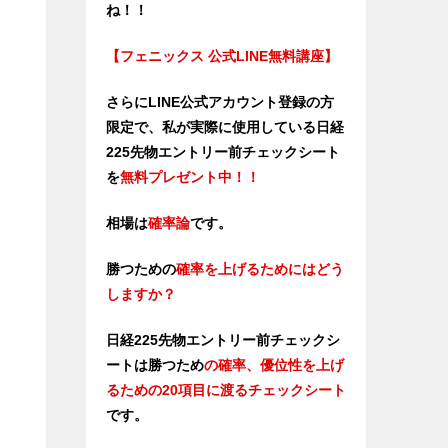
ね！！
【フェニックス 公式LINE無料講座】
さらにLINE公式アカウント登録の方
限定で、私が実際に使用している日経
225先物エントリー前チェックシート
を
無料プレゼント中！！
相場は
確率論
です。
勝つための
確率を上げるためにはどう
しますか？
日経225先物エントリー前チェックシ
ートは勝つため
の確率、優位性
を上げ
るための20項目に渡るチェックシート
です。