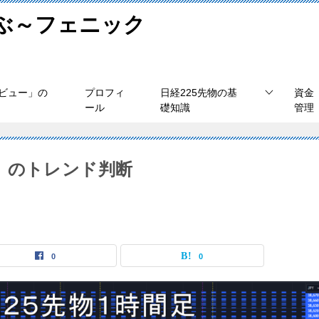
学ぶ～フェニック
ビュー」の
プロフィ
日経225先物の基
資金
ール
礎知識
管理
（木）のトレンド判断
0
0