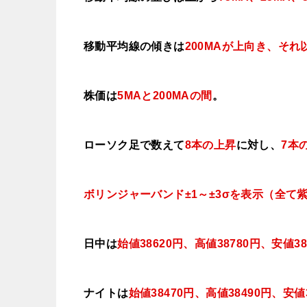
移動平均線の傾きは
200MAが上向き、そ
株価は
5MAと200MAの間
。
ローソク足で数えて
8本の上昇
に対し、
7本
ボリンジャーバンド±1～±3σを表示（全て
日中は
始値38620
円、高値38780円、安値38
ナイトは
始値38470円、高値3849
0
円、安値3