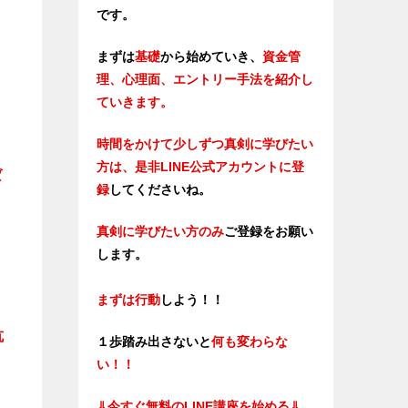
です。
まずは
基礎
から始めていき、
資金管
理、心理面、エントリー手法を紹介し
ていきます。
時間をかけて少しずつ真剣に学びたい
方は、是非LINE公式アカウントに登
ば
録
してくださいね。
真剣に学びたい方のみ
ご登録をお願い
します。
まずは行動
しよう！！
抗
１歩踏み出さないと
何も変わらな
い！！
⇓
今すぐ無料のLINE講座を始める⇓