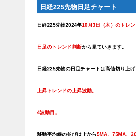
日経225先物日足チャート
日経225先物2024年
10月3日
（木
）
のトレン
日足のトレンド判断
から見ていきます
。
日経225先物の日足チャートは高値切り上
上昇トレンドの上昇波動。
4波動目。
移動平均線の並びは上から
5MA、75MA、2