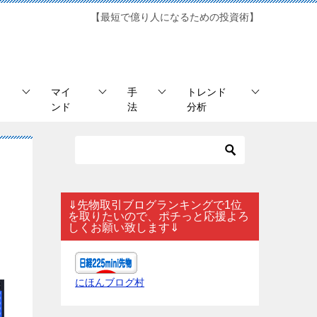
【最短で億り人になるための投資術】
マイ
手
トレンド
ンド
法
分析
⇓先物取引ブログランキングで1位
を取りたいので、ポチっと応援よろ
しくお願い致します⇓
にほんブログ村