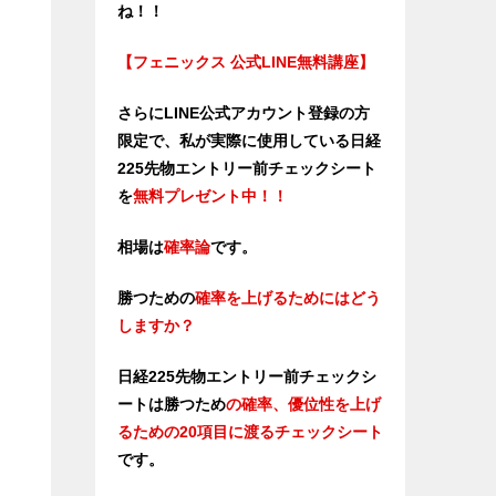
ね！！
【フェニックス 公式LINE無料講座】
さらにLINE公式アカウント登録の方
限定で、私が実際に使用している日経
225先物エントリー前チェックシート
を
無料プレゼント中！！
相場は
確率論
です。
勝つための
確率を上げるためにはどう
しますか？
日経225先物エントリー前チェックシ
ートは勝つため
の確率、優位性
を上げ
るための20項目に渡るチェックシート
です。