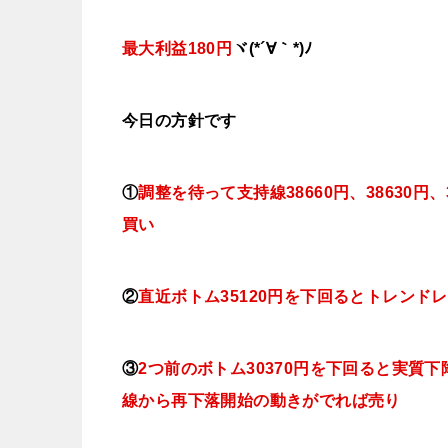
最大利益180円
ヾ(*´∀｀*)ﾉ
今日
の方針です
①
調整を待って支持線38660
円、38630円
買い
②
直近ボトム35120円を下回るとトレンド
③
2つ前のボトム30370円を下回ると実
線から再下落開始の動きがでれば売り