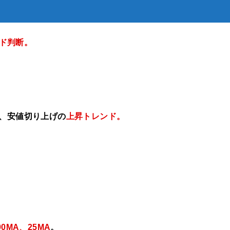
ド判断。
げ、安値切り上げの
上昇トレンド。
00MA、25MA
。