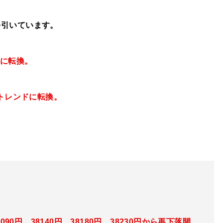
を引いています。
スに転換。
降トレンドに転換。
090円、38140円、38180円、38230円から再下落開