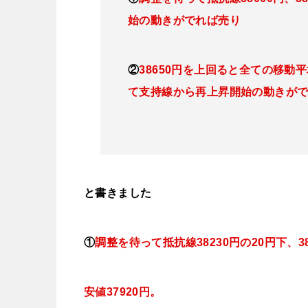
始の動きがでれば売り
②
38650円を上回ると全ての移
て支持線から再上昇開始の動きが
と書きました
①
調整を待って抵抗線38230
円の20円下、3
安値37920円。