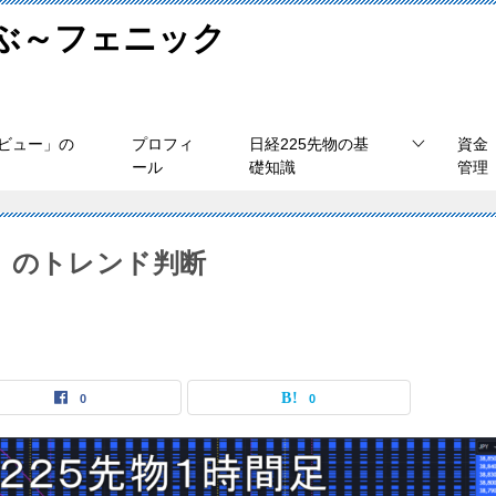
学ぶ～フェニック
ビュー」の
プロフィ
日経225先物の基
資金
ール
礎知識
管理
（木）のトレンド判断
0
0