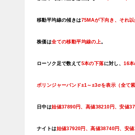
移動平均線の傾きは
75MAが下向き、それ
株価は
全ての移動平均線の上
。
ローソク足で数えて
5本の下落
に対し、
16
ボリンジャーバンド±1～±3σを表示（全て
日中は
始値37890
円、高値38210円、安値37
ナイトは
始値37920
円、高値38740
円、安値3