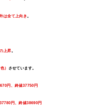
以外は全て上向き
。
本の上昇
。
紫色）
させています。
670円、
終値37750
円
7780円
、終値38690
円