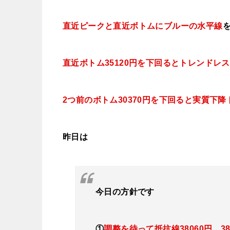
直近ピークと直近ボトムにブルー
の水平線
直近ボトム35120円を下回るとトレンドレ
2つ前のボトム30370円を下回ると実質下
昨日は
今日
の方針です
①
調整を待って抵抗線38060
円、38