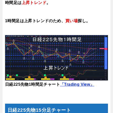
時間足は
上昇トレンド
。
1時間足は上昇トレンドのため、
買い場
探し。
日経225先物1時間足チャート
「Trading View」
日経225先物15分足チャート