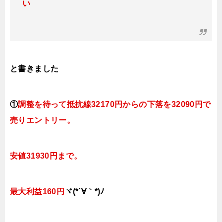
い
と書きました
①
調整を待って抵抗線321
70円
からの下落を32090円で
売りエントリー。
安値31930円まで。
最大利益160円
ヾ(*´∀｀*)ﾉ