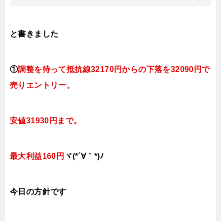
と書きました
①
調整を待って抵抗線321
70円
からの下落を32090円で
売りエントリー。
安値31930円まで。
最大利益160円
ヾ(*´∀｀*)ﾉ
今日
の方針です