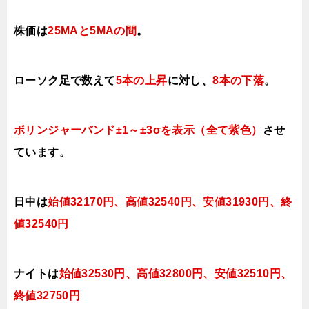
株価は
25MAと5MAの間
。
ローソク足で数えて
5本の上昇
に対し、
8本の下落
。
ボリンジャーバンド±1～±3σを表示（全て紫色）
させ
ています。
日中は
始値32170円、高値32540円、安値3193
0円、終
値32540円
ナイトは
始値32530円、高値32800
円、安値3251
0
円、
終値3275
0
円