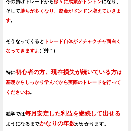
今の負けトレードから
徐々に成績がトントン
になり、
そして
勝ちが多くなり、資金がドンドン増えていきま
す
。
そうなってくると
トレード自体がメチャクチャ面白く
なってきますよ
( ´艸｀)
初心者の方、現在損失が続いている方
特に
は
基礎からしっかり学んでから実際のトレードを行って
くださいね
。
毎月安定した利益を継続して出せる
独学では
かなりの年数
ようになるまで
がかかります
。