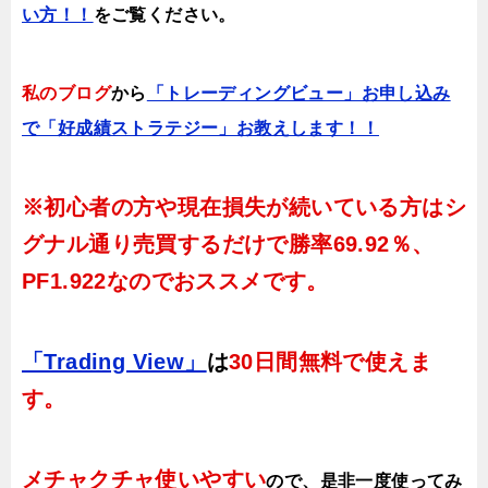
い方！！
をご覧ください。
私のブログ
から
「トレーディングビュー」お申し込み
で「好成績ストラテジー」お教えします！！
※初心者の方や現在損失が続いている方はシ
グナル通り売買するだけで
勝率69.92％、
PF1.922
なのでおススメです。
「Trading View」
は
30日間無料で使えま
す。
メチャクチャ使いやすい
ので、
是非一度使ってみ