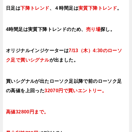
日足は
下降トレンド
、４時間足は
実質下降トレンド
。
4時間足は実質下降トレンドのため、
売り場
探し。
オリジナルインジケーターは
7
/13（木
）4:30の
ローソ
ク足で買いシグナル
が出ました。
買いシグナルが出たローソク足以降で前の
ローソク足
の高値を上回った
32070円で買いエン
トリー。
高値32800円まで。