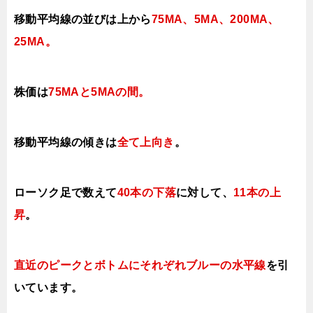
移動平均線の並びは上から
75MA、5MA、200MA、
25MA。
株価は
75MAと5MAの間
。
移動平均線の傾きは
全て上向き
。
ローソク足で数えて
40本の下落
に対して、
11本の上
昇
。
直近のピークとボトムにそれぞれブルーの水平線
を引
いています。