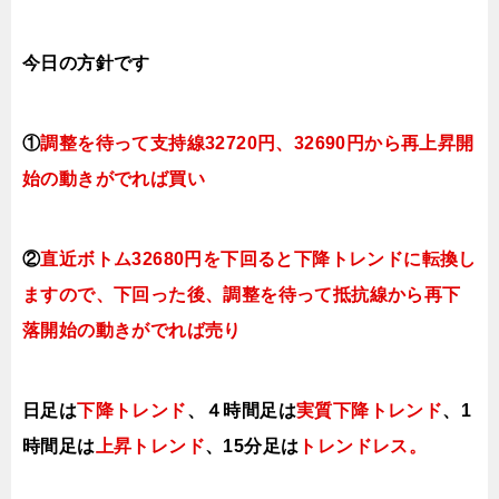
今日
の方針です
①
調整を待って支持線32720円、32690円
から再上昇開
始の動きがでれば買い
②
直近ボトム32680円を下回ると下降トレンドに転換し
ますので、下回った後、調整を待って抵抗線から再下
落開始の動きがでれば売り
日足は
下降トレンド
、４時間足は
実質下降トレンド
、1
時間足は
上昇トレンド
、
15分足は
トレンドレス。