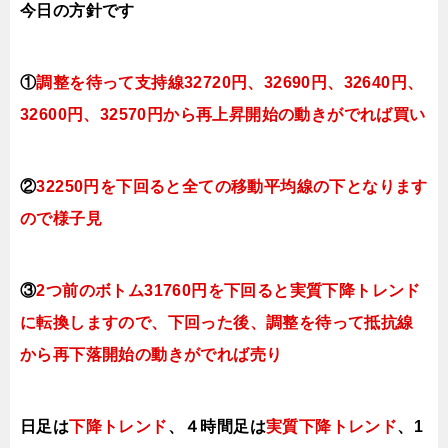
今日
の方針です
①
調整を待って支持線32720円、32690円、32640円、
32600円、32570円
から再上昇開始の動きがでれば買い
②
32250円を下回ると全ての移動平均線の下となります
ので
様子見
③
2つ前のボトム31760円を下回ると実質下降トレンド
に転換
し
ますので、下回った後、調整を待って抵抗線
から再下落開始の動きがでれば売り
日足は
下降トレンド
、４時間足は
実質下降トレンド
、1