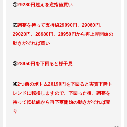
①
29280円超えを逆指値
買い
②
調整を待って支持線29090円、29060円、
29020円、28980円、28950円
から再上昇開始の
動きがでれば買い
③
28950円を下回ると
様子見
④
2つ前のボトム26190円を下回ると実質下降ト
レンドに転換しますので
、下回った後、調整を
待って抵抗線から再下落開始の動きがでれば売
り