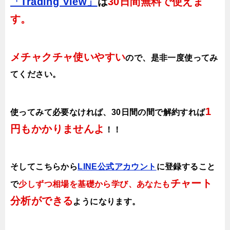
「Trading View」
は
30日間無料で使えま
す。
メチャクチャ使いやすい
ので、
是非一度使ってみ
てください。
1
使ってみて必要なければ、30日間の間で解約すれば
円もかかりませんよ
！！
そしてこちらから
LINE公式アカウント
に登録すること
チャート
で
少しずつ相場を基礎から学び、あなたも
分析ができる
ようになります
。