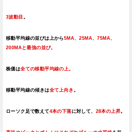
3波動目
。
移動平均線の並びは上から
5MA、25MA、75MA、
200MAと最強の並び。
株価は
全ての移動平均線の上
。
移動平均線の傾きは
全て上向き
。
ローソク足で数えて
4本の下落
に対して、
28本の上昇
。