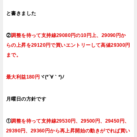
と書きました
②
調整を待って支持線29080円の10円上、29090円
か
らの
上昇を29120円で買いエントリーして高値29300円
まで。
最大利益180円
ヾ(*´∀｀*)ﾉ
月曜日
の方針です
①
調整を待って支持線29530円、29500円、29450円、
29390円、29360円
から再上昇開始の動きがでれば買い