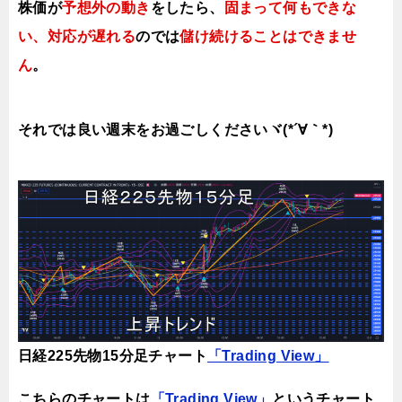
株価が
予想外の動き
をしたら、
固まって何もできな
い、対応が遅れる
のでは
儲け続けることはできませ
ん
。
それでは良い週末をお過ごしくださいヾ(*´∀｀*)
日経225先物15分足チャート
「Trading View」
こちらのチャートは
「Trading View」
というチャート