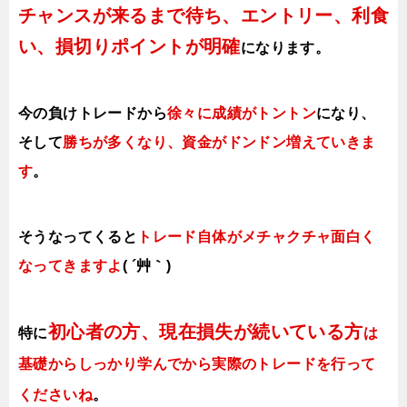
チャンスが来るまで待ち、エントリー、利食
い、損切りポイントが明確
になります。
今の負けトレードから
徐々に成績がトントン
になり、
そして
勝ちが多くなり、資金がドンドン増えていきま
す
。
そうなってくると
トレード自体がメチャクチャ面白く
なってきますよ
( ´艸｀)
初心者の方、現在損失が続いている方
特に
は
基礎からしっかり学んでから実際のトレードを行って
くださいね
。