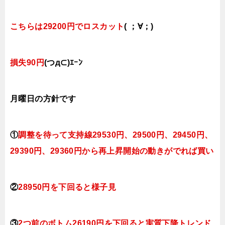
こちらは29200円でロスカット
( ；∀；)
損失90円
(つд⊂)ｴｰﾝ
月曜日
の方針です
①
調整を待って支持線29530円、29500円、29450円、
29390円、29360円
から再上昇開始の動きがでれば買い
②
28950円を下回ると
様子見
③
2つ前のボトム26190円を下回ると実質下降トレンド