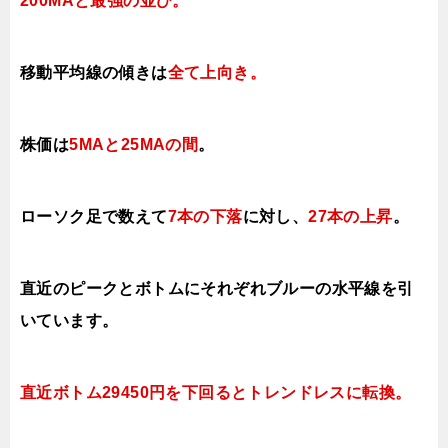
200MAと最強の並び。
移動平均線の傾きは
全て上向き
。
株価は
5MAと25MAの間
。
ローソク足で数えて
7本の下落
に対し、
27本の上昇
。
直近のピークとボトムにそれぞれブルーの水平線を引
いています。
直近ボトム29450
円を下回るとトレンドレス
に転換。