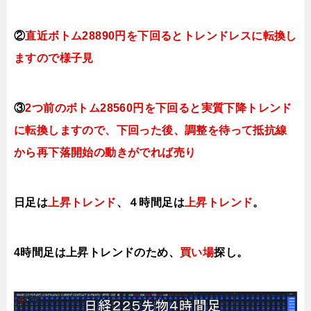
②
直近ボトム28890円を下回るとトレンドレスに転換し
ますので様子見
③
2つ前のボトム28560円を下回ると実質下降トレンド
に転換しますので
、下回った後、調整を待って抵抗線
から再下落開始の動きがでれば売り
日足は
上昇トレンド
、４時間足は
上昇トレンド
。
4時間足は上昇トレンドのため、
買い場
探し。