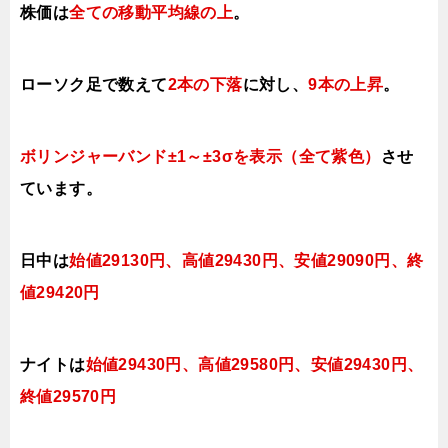
株価は
全ての移動平均線の上
。
ローソク足で数えて
2本の下落
に対し、
9本の上昇
。
ボリンジャーバンド±1～±3σを表示（全て紫色）
させ
ています。
日中は
始値29130円、高値29430円、安値29090円、終
値29420円
ナイトは
始値29430円、高値29580
円、安値29430
円、
終値29570
円