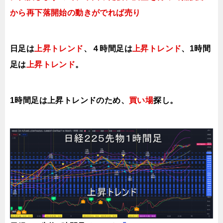
から再下落開始の動きがでれば売り
日足は
上昇トレンド
、４時間足は
上昇トレンド
、1時間
足は
上昇トレンド
。
1時間足は上昇トレンドのため、
買い場
探し。