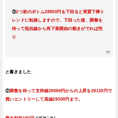
③
2つ前のボトム28950円を下回ると実質下降ト
レンドに転換
しますので
、下回った後、調整を
待って抵抗線から再下落開始の動きがでれば売
り
と書きました
②
調整を待って支持線29090円
からの
上昇を29120円で
買いエントリーして高値29300円まで。