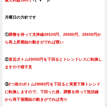
最大利益180円
ヾ(*´∀｀*)ﾉ
月曜日
の方針です
①
調整を待って支持線29530円、29500円、29450円
か
ら再上昇開始の動きがでれば買い
②
直近ボトム29450円を下回るとトレンドレスに転換し
ますので様子見
③
2つ前のボトム29090円を下回ると実質下降トレンド
に転換
しますので
、下回った後、調整を待って抵抗線
から再下落開始の動きがでれば売り