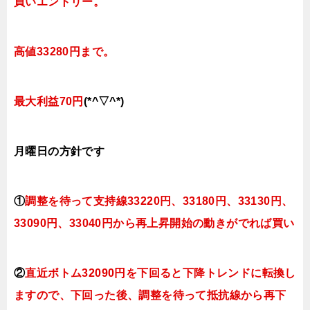
買いエントリー。
高値33280円まで。
最大利益70円
(*^▽^*)
月曜日
の方針です
①
調整を待って支持線33220円、33180円、
33130円、
33090円、
33040円
から再上昇開始の動きがでれば買い
②
直近ボトム32090円を下回ると
下降トレンドに転換
し
ますので、下回った後、調整を待って抵抗線から再下