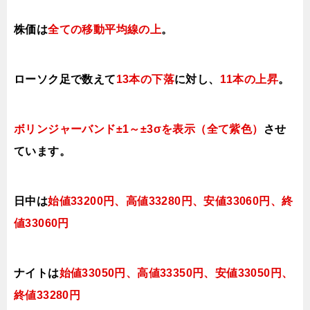
株価は
全ての移動平均線の上
。
ローソク足で数えて
13本の下落
に対し、
11本の上昇
。
ボリンジャーバンド±1～±3σを表示（全て紫色）
させ
ています。
日中は
始値3320
0円、高値33280円、安値33060
円、終
値3306
0円
ナイトは
始値33050円、高値3335
0
円、安値33050
円、
終値33280
円