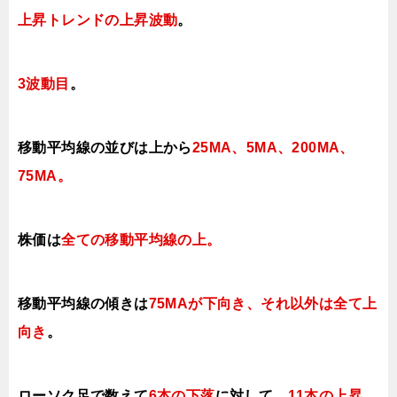
上昇トレンドの上昇波動
。
3波動目
。
移動平均線の並びは上から
25MA、5MA、200MA、
75MA。
株価は
全ての移動平均線の上
。
移動平均線の傾きは
75MAが下向き、それ以外は全て上
向き
。
ローソク足で数えて
6本の下落
に対して、
11本の上昇
。