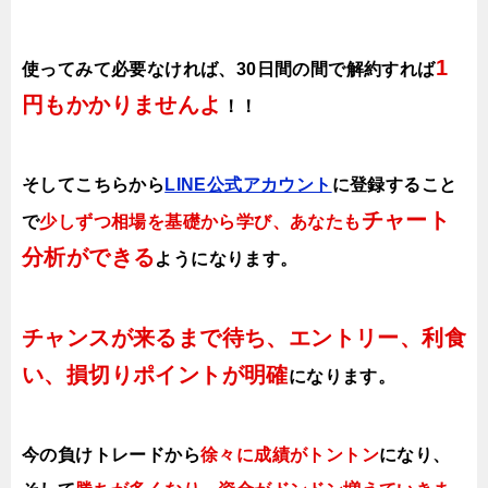
1
使ってみて必要なければ、30日間の間で解約すれば
円もかかりませんよ
！！
そしてこちらから
LINE公式アカウント
に登録すること
チャート
で
少しずつ相場を基礎から学び、あなたも
分析ができる
ようになります
。
チャンスが来るまで待ち、エントリー、利食
い、損切りポイントが明確
になります。
今の負けトレードから
徐々に成績がトントン
になり、