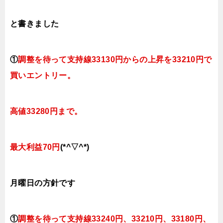
と書きました
①
調整を待って支持線
33130円
からの
上昇を33210円で
買いエントリー。
高値33280円まで。
最大利益70円
(*^▽^*)
月曜日
の方針です
①
調整を待って支持線33240円、33210円、
33180円、