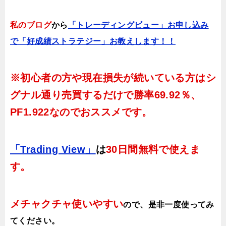
私のブログ
から
「トレーディングビュー」お申し込み
で「好成績ストラテジー」お教えします！！
※初心者の方や現在損失が続いている方はシ
グナル通り売買するだけで
勝率69.92％、
PF1.922
なのでおススメです。
「Trading View」
は
30日間無料で使えま
す。
メチャクチャ使いやすい
ので、
是非一度使ってみ
てください。