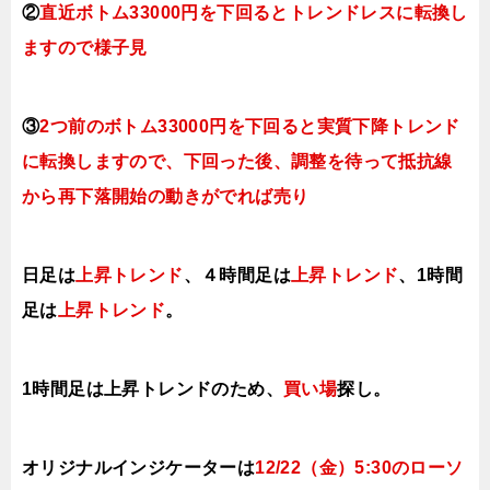
②
直近ボトム33000円を下回ると
トレンドレスに転換
し
ます
ので様子見
③
2つ前のボトム33000円を下回ると実質下降トレンド
に転換
します
ので、下回った後、調整を待って抵抗線
から再下落開始の動きがでれば売り
日足は
上昇トレンド
、４時間足は
上昇トレンド
、1時間
足は
上昇トレンド
。
1時間足は上昇トレンド
のため、
買い場
探し。
オリジナルインジケーターは
12
/22（金
）5:30の
ローソ