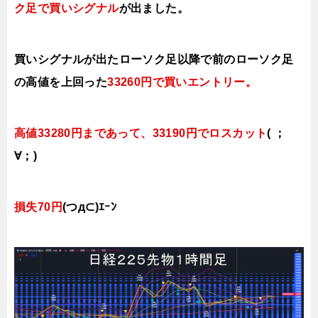
ク足で買い
シグナル
が出ました。
買いシグナルが出たローソク足以降で前の
ローソク足
の高値を上回った
33260円で買いエントリー。
高値33280円まであって、33190円でロスカット
( ；
∀；)
損失70円
(つд⊂)ｴｰﾝ