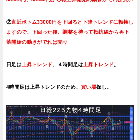
②
直近ボトム33000円を下回ると
下降トレンドに転換
し
ます
ので、下回った後、調整を待って抵抗線から再下
落開始の動きがでれば売り
日足は
上昇トレンド
、４時間足は
上昇トレンド
。
4時間足は上昇トレンドのため、
買い場
探し。