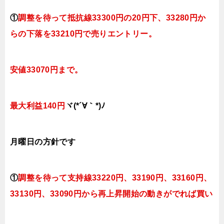
①
調整を待って抵抗線
33300円の20円下、33280円
か
らの下落
を33210円で売りエントリー。
安値33070円まで。
最大利益140円
ヾ(*´∀｀*)ﾉ
月曜日
の方針です
①
調整を待って支持線33220円、33190円、
33160円、
33130円、
33090円
から再上昇開始の動きがでれば買い