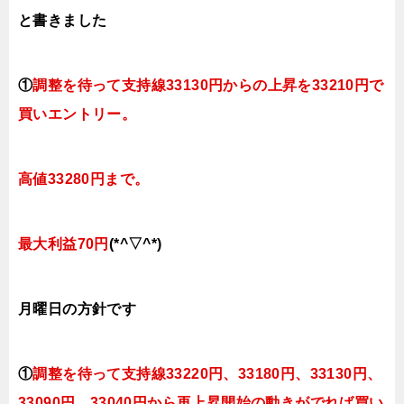
と書きました
①
調整を待って支持線
33130円
からの
上昇を33210円で
買いエントリー。
高値33280円まで。
最大利益70円
(*^▽^*)
月曜日
の方針です
①
調整を待って支持線33220円、33180円、
33130円、
33090円、
33040円
から再上昇開始の動きがでれば買い