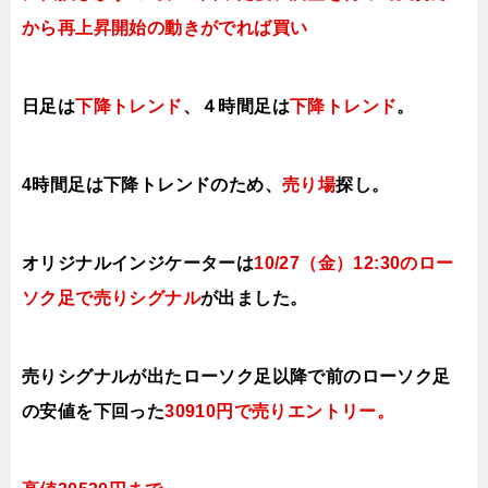
から再上昇開始の動きがでれば買い
日足は
下降トレンド
、４時間足は
下降トレンド
。
4時間足は下降トレンドのため、
売り場
探し。
オリジナルインジケーターは
10
/27（金
）12:30の
ロー
ソク足で売り
シグナル
が出ました。
売りシグナルが出たローソク足以降で前の
ローソク足
の安値を下回った
30910円で売りエントリー
。