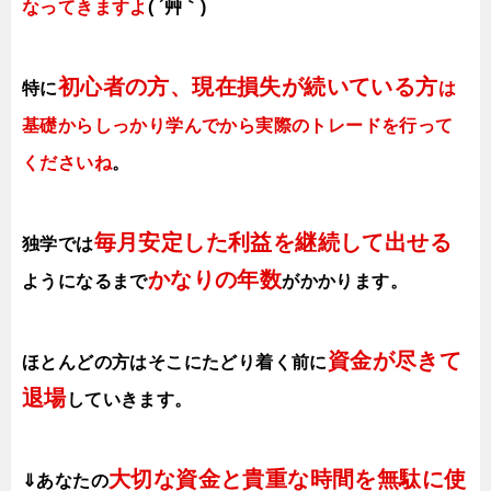
なってきますよ
( ´艸｀)
初心者の方、現在損失が続いている方
特に
は
基礎からしっかり学んでから実際のトレードを行って
くださいね
。
毎月安定した利益を継続して出せる
独学では
かなりの年数
ようになるまで
がかかります
。
資金が尽きて
ほとんどの方はそこにたどり着く前に
退場
していきます。
大切な資金と貴重な時間を無駄に使
⇓あなたの