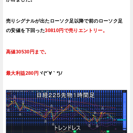
売りシグナルが出たローソク足以降で前の
ローソク足
の安値を下回った
30810円で売りエントリー
。
高値30530円まで
。
最大利益280円
ヾ(*´∀｀*)ﾉ