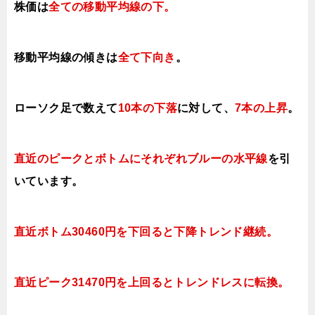
株価は
全ての移動平均線の下
。
移動平均線の傾きは
全て下向き
。
ローソク足で数えて
10本の下落
に対して、
7本の上昇
。
直近のピークとボトムにそれぞれブルーの水平線
を引
いています。
直近ボトム30460円を下回ると下降トレンド継続。
直近ピーク31470円を上回ると
トレンドレスに転換。