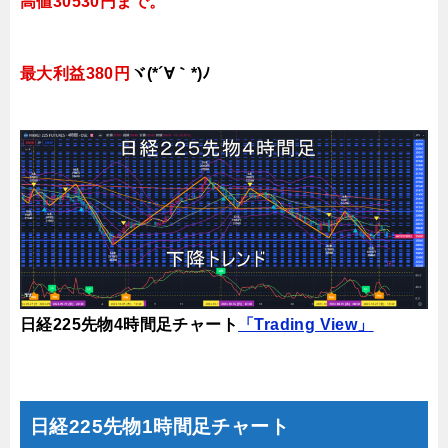
高値30530円まで
。
最大利益380円
ヾ(*´∀｀*)ﾉ
日経225先物4時間足チャート
「Trading View」
日経225先物1時間足チャート