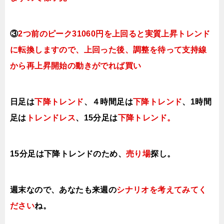
③
2つ前のピーク31060円を上回ると実質上昇トレンド
に転換
しますので、上回った後、調整を待って支持線
から再上昇開始の動きがでれば買い
日足は
下降トレンド
、４時間足は
下降トレンド
、1時間
足は
トレンドレス
、
15分足は
下降トレンド。
15分足は下降トレンドのため、
売り場
探し。
週末なので、あなたも来週の
シナリオを考えてみてく
ださい
ね。