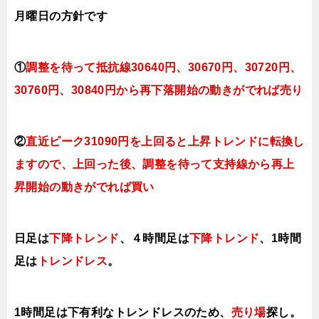
月曜日
の方針です
①
調整を待って抵抗線30640円、30670円、
30720円、
3
0760円、30840円
から再下落開始の動きがでれば売り
②
直近ピーク31090円を上回ると上昇トレンド
に転換
し
ますので
、上回った後、調整を待って支持線から再上
昇開始の動きがでれば買い
日足は
下降トレンド
、４時間足は
下降トレンド
、1時間
足は
トレンドレス
。
1時間足は下有利なトレンドレスのため、
売り場
探し。