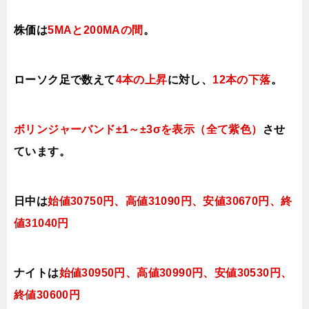
株価は
5MAと200MAの間
。
ローソク足で数えて
4本の上昇
に対し、
12本の下落
。
ボリンジャーバンド±1～±3σを表示（全て紫色）
させ
ています。
日中は
始値30750円、高値31090円、安値30670
円、終
値31040円
ナイトは
始値30950円、高値3
0990
円、安値30530
円、
終値30600
円