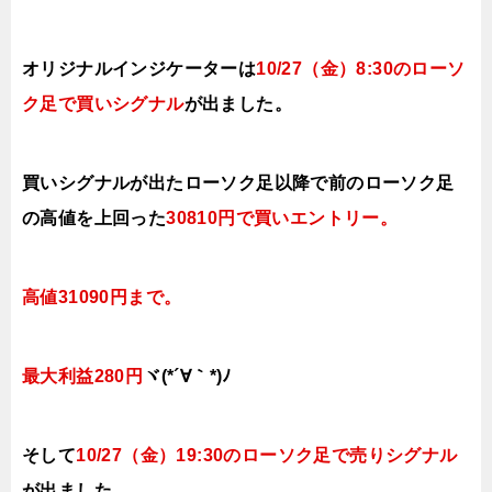
オリジナルインジケーターは
10
/27（金
）8:30の
ローソ
ク足で買い
シグナル
が出ました。
買いシグナルが出たローソク足以降で前の
ローソク足
の高値を上回った
30810円で買いエントリー
。
高値31090円まで
。
最大利益280円
ヾ(*´∀｀*)ﾉ
そして
10
/27（金
）19:30の
ローソク足で売り
シグナル
が出ました。