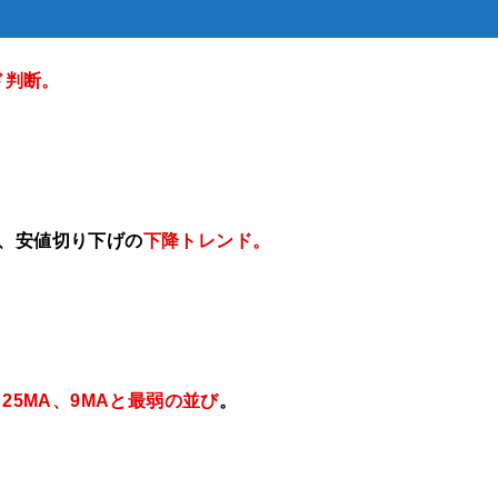
ド判断。
げ、安値切り下げの
下降トレンド
。
A、25MA、9MAと最弱の並び
。