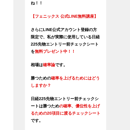
ね！！
【フェニックス 公式LINE無料講座】
さらにLINE公式アカウント登録の方
限定で、私が実際に使用している日経
225先物エントリー前チェックシート
を
無料プレゼント中！！
相場は
確率論
です。
勝つための
確率を上げるためにはどう
しますか？
日経225先物エントリー前チェックシ
ートは勝つため
の確率、優位性
を上げ
るための20項目に渡るチェックシート
です。