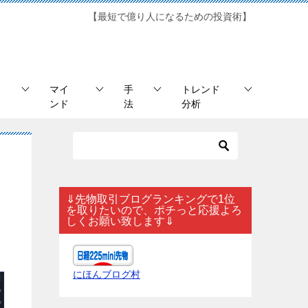
【最短で億り人になるための投資術】
マイ
手
トレンド
ンド
法
分析
⇓先物取引ブログランキングで1位
を取りたいので、ポチっと応援よろ
しくお願い致します⇓
にほんブログ村