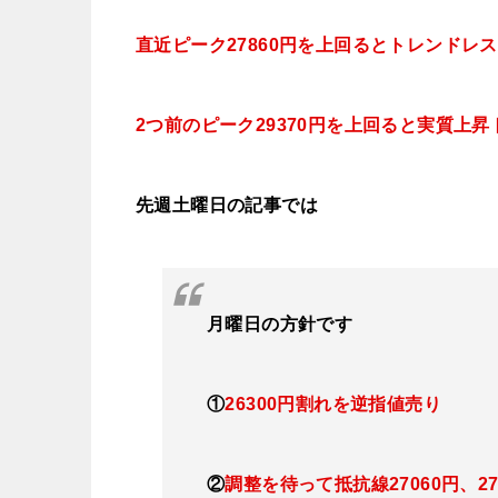
直近ピーク27860円を上回るとトレンドレ
2つ前のピーク29370
円を上回ると実質上昇
先週土曜日の記事では
月曜日
の方針です
①
26300円割れを逆指値売り
②
調整を待って抵抗線27060円、271