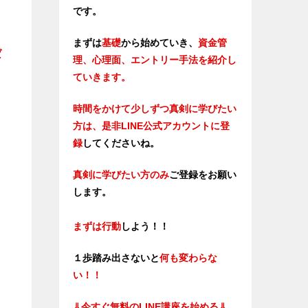
です。
まずは
基礎
から始めていき、
資金管
ば
理、心理面、エントリー手法を紹介し
ていきます。
時間をかけて少しずつ真剣に学びたい
方は、是非LINE公式アカウントに登
録
してくださいね。
真剣に学びたい方のみ
ご登録をお願い
します。
まずは行動
しよう！！
１歩踏み出さないと
何も変わらな
い！！
⇓
今すぐ無料のLINE講座を始める⇓