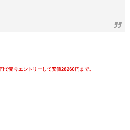
円で売りエントリーして
安値
26260円まで。