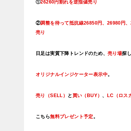
①
26260円割れを逆指値売り
②
調整を待って抵抗線26850円、26980円、
売り
日足は実質下降トレンドのため、
売り場
探
オリジナルインジケーター
表示中
。
売り（SELL）
と
買い（BUY）
、
LC（ロス
こちら
無料プレゼント予定
。