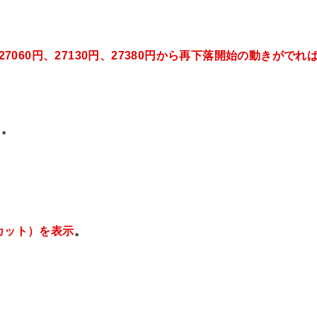
27060円、27130円、27380円から再下落開始の動きがでれ
し。
カット）を表示
。