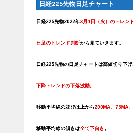
日経225先物日足チャート
日経225先物2022年
3月1日（火
）のトレン
日足のトレンド判断
から見ていきます
。
日経225先物の日足チャートは高値切り下
下降トレンドの下落波動。
移動平均線の並びは上から
200MA、75M
移動平均線の傾きは
全て下
向き
。