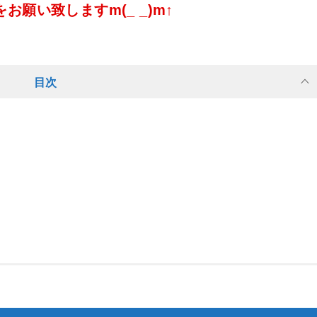
願い致しますm(_ _)m↑
目次