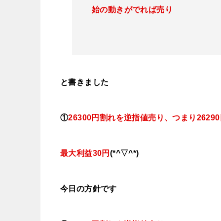
始の動きがでれば売り
と書きました
①
26300円割れを逆指値売り、つまり26290
最大利益30円
(*^▽^*)
今日
の方針です