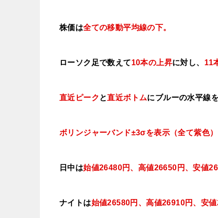
株価は
全ての移動平均線の下。
ローソク足で数えて
10本の上昇
に対し、
11
直近ピーク
と
直近ボトム
にブルー
の水平線
ボリンジャーバンド±3σを表示（全て紫色）
日中は
始値26480円、高値26650円、安値26
ナイトは
始値26580円、高値26910円、安値2