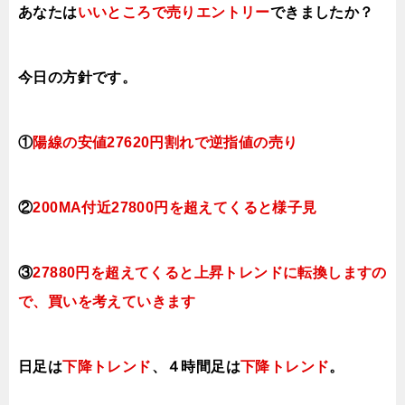
あなたは
いいところで売りエントリー
できましたか？
今日の方針です。
①
陽線の安値27620円割れで逆指値の売り
②
200MA付近
27800円
を超えてくると
様子見
③
27880円
を超えてくると上昇トレンドに転換しますの
で、買いを考えていきます
日足は
下降トレンド
、４時間足は
下降ト
レンド
。