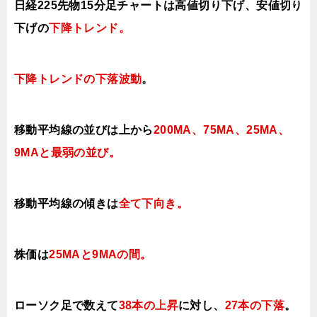
日経225先物15分足チャートは高値切り下げ
、安値切り
下げ
の
下降トレンド
。
下降トレンドの下落波動
。
移動平均線の並びは
上から
200MA、75MA、
25MA、
9MAと最弱の並び
。
移動平均線の傾きは
全て下向き。
株価は
25MAと9MAの間
。
ローソク足で数えて
38本の上昇
に対し、
27本の下落
。