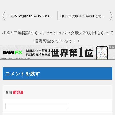
投
日経225先物2021年8/26(木)のトレンド判断
日経225先物2021年8/30(月)の見通し
稿
ナ
↓FXの口座開設なら↓キャッシュバック最大20万円もらって
ビ
投資資金をつくろう！！
ゲ
ー
シ
ョ
コメントを残す
ン
名前
必須