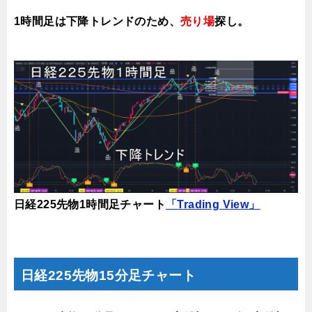
1時間足は下降トレンドのため
、
売り場
探し。
日経225先物1時間足チャート
「Trading View」
日経225先物15分足チャート