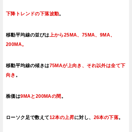
下降トレンドの下落波動
。
移動平均線の並びは
上から25MA、75MA、9MA、
200MA
。
移動平均線の傾きは
75MAが上向き、それ以外は全て下
向き
。
株価は
9MAと200MAの間
。
ロ
ーソク足で数えて
12本の上昇
に対し、
26本の下落
。