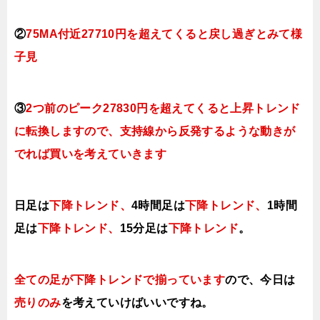
②
75MA付近27710円を超えてくると戻し過ぎとみて様
子見
③
2つ前のピーク27830円を超えてくると上昇トレンド
に転換しますので、支持線から反発するような動きが
でれば買いを考えていきます
日足は
下降トレンド
、
4時間足は
下降トレンド、
1時間
足は
下降トレンド
、
15分足は
下降トレンド
。
全ての足が下降トレンドで揃っています
ので、今日は
売りのみ
を考えていけばいいですね。