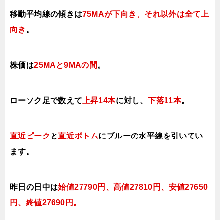
移動平均線の傾きは
75MAが下
向き、それ以外は全て上
向き
。
株価は
25MAと9MAの間
。
ローソク足で数えて
上昇14本
に対し、
下落11本
。
直近ピーク
と
直近ボトム
にブルー
の水平線を引いてい
ます。
昨日の日中は
始値27790円、高値27810円、安値27650
円、終値27690円
。