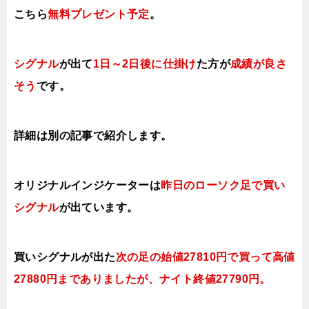
こちら
無料プレゼント予定
。
シグナル
が出て
1日～2日後に仕掛け
た方が
成績が良さ
そう
です。
詳細は別の記事で紹介します。
オリジナルインジケーターは
昨日
のローソク足で買い
シグナル
が出ています。
買いシグナルが出た
次の足の始値27810円で買って高値
27880円までありましたが、ナイト終値27790円
。