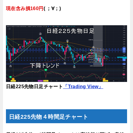
現在含み損160円
( ；∀；)
日経225先物日足チャート
「Trading View」
日経225先物４時間足チャート