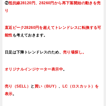
②
抵抗線28120円、28260円から再下落開始の動きを売
り
直近ピーク28260円を超えてトレンドレスに転換する可
能性
も考えておきます。
日足は下降トレンドレスのため、
売り場探し。
オリジナルインジケーター
表示中
。
売り（SELL）
と
買い（BUY）
、
LC（ロスカット）を
表示
。