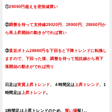
①
29090円超えを逆指値買い
②
調整を待って支持線29020円、28900円、28860円か
ら再上昇開始の動きがでれば買い
③
直近
ボトム28860円
を下回ると下降トレンドに転換し
ますので、下回った後、調整を待って抵抗線から再下
落開始の動きがでれば売り
日足は
実質上昇トレンド
、４時間足は
上昇トレンド
、1
時間足は
上昇トレンド
。
1時間足は上昇トレンドのため
、
買い場
探し。