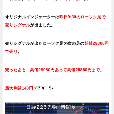
オリジナルインジケーターは
昨日9
:30のローソク足で
売りシグナル
が出ました。
売りシグナルが出たローソク足の次の足の
始値29000円
で売り
。
売ったあと、高値29050円あって高値28860円まで。
最大利益140円
ヾ(*´∀｀*)ﾉ