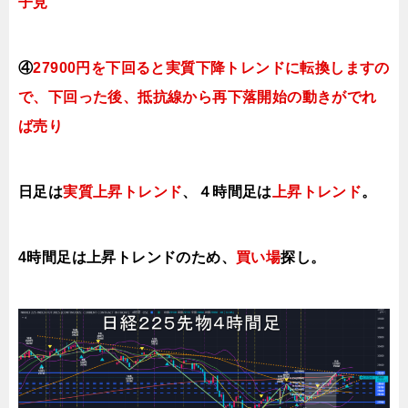
子見
④
27900円を下回ると実質下降トレンドに転換しますの
で、下回った後、抵抗線から再下落開始の動きがでれ
ば売り
日足は
実質上昇ト
レンド
、４時間足は
上昇ト
レンド
。
4時間足は上昇トレンドのため、
買い場
探し。