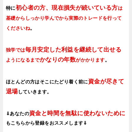
初心者の方、現在損失が続いている方
特に
は
基礎からしっかり学んでから実際のトレードを行って
くださいね
。
毎月安定した利益を継続して出せる
独学では
かなりの年数
ようになるまで
がかかります
。
資金が尽きて
ほとんどの方はそこにたどり着く前に
退場
していきます。
資金と時間を無駄に使わないために
⇓あなたの
も
こちらから登録をおススメします⇓