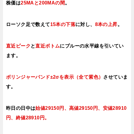
株価は
25MAと200MAの間
。
ローソク足で数えて
15本の下落
に対し、
8本の上昇
。
直近ピーク
と
直近ボトム
にブルー
の水平線を引いてい
ます。
ボリンジャーバンド±2σを表示（全て紫色）
させていま
す。
昨日の日中は
始値29150円、高値29150円、安値28910
円、終値28910円
。