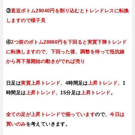
③
直近ボトム29040円を割り込むとトレンドレスに転換
しますので様子見
④
2つ前のボトム28860円を下
回ると実質下降
トレンド
に転換しますので、下回った後、調整を
待って抵抗線
から再下落開始の動きがでれば売り
日足は
実質上昇トレンド
、
4時間足は
上昇トレンド、
1
時間足は
上昇トレンド
、
15分足は
上昇トレンド
。
全ての足が上昇トレンドで揃っています
ので、
今日は
買いのみ
を考えていきます。