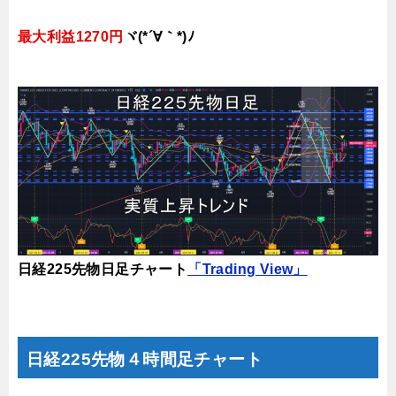
最大利益1270円
ヾ(*´∀｀*)ﾉ
日経225先物日足チャート
「Trading View」
日経225先物４時間足チャート