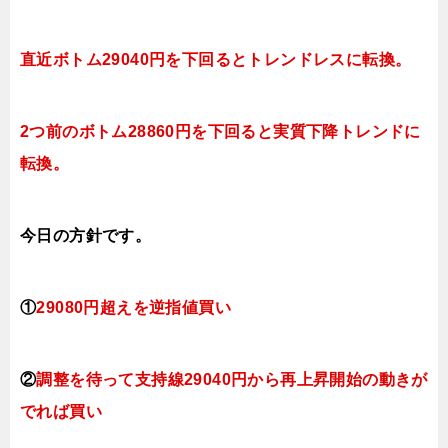
直近ボトム
29040円を下
回ると
トレンドレスに転換
。
2つ前のボトム28860円を下回ると実質下降トレンド
に
転換
。
今日
の方針です。
①
29080円超えを逆指値買い
②
調整を待って支持線29040円から再上昇開始の動きが
でれば買い