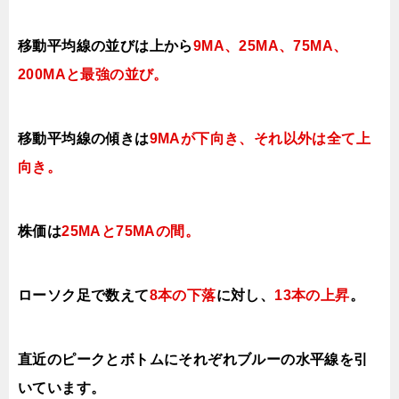
移動平均線の並びは
上から
9MA、25MA、75MA、
200MAと最強の並び
。
移動平均線の傾きは
9MAが下向き
、それ以外は
全て上
向き
。
株価は
25MAと75MAの間
。
ローソク足で数えて
8本の下落
に対し、
13本の上昇
。
直近のピークとボトムにそれぞれブルーの水平線
を引
いています。