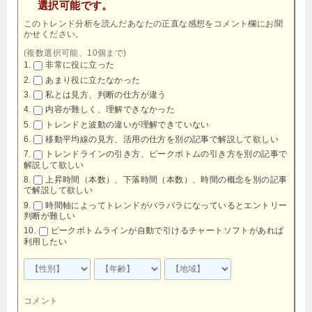
選択可能です。
このトレンド分析を読んだあなたの正直な感想をコメント欄にお聞
かせください。
(複数選択可能、10個まで)
非常に役に立った
あまり役に立たなかった
私とは見方、判断の仕方が違う
内容が難しく、理解できなかった
トレンドと波動の違いが理解できていない
移動平均線の見方、活用の仕方を別の記事で解説して欲しい
トレンドラインの引き方、ピークボトムの引き方を別の記事で
解説して欲しい
上昇時間（本数）、下落時間（本数）、時間の概念を別の記事
で解説して欲しい
時間軸によってトレンドがバラバラになっているとエントリー
判断が難しい
ピークボトムラインが自動で引けるチャートソフトがあれば
利用したい
コメント