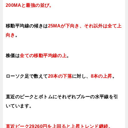
200MAと最強の並び。
移動平均線の傾きは
25MAが下向き、それ以外は全て上
向き
。
株価は
全ての移動平均線の上
。
ロ
ーソク足で数えて
20本の下落
に対し、
8本の上昇
。
直近のピークとボトムにそれぞれブルーの水平線
を引
いています。
直近ピーク
29260円を上
回ると上昇
トレンド継続
。