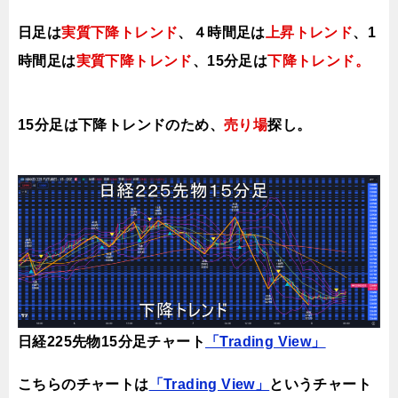
日足は
実質下降トレンド
、４時間足は
上昇トレンド
、1
時間足は
実質下降トレンド
、
15分足は
下降トレンド。
15分足は下降トレンドのため、
売り場
探し。
日経225先物15分足チャート
「Trading View」
こちらのチャートは
「Trading View」
というチャート