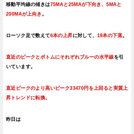
移動平均線の傾きは
75MAと25MAが下向き、5MAと
200MAが上向き
。
ローソク足で数えて
6本の上昇
に対して、
19本の下落
。
直近のピークとボトムにそれぞれブルーの水平線
を引
いています。
直近ピークのより高いピーク33470円を上回ると実質上
昇トレンドに転換。
昨日は