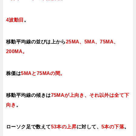
4波動目
。
移動平均線の並びは上から
25MA、5MA、75MA、
200MA。
株価は
5MAと75MAの間
。
移動平均線の傾きは
75MAが上向き、それ以外は全て下
向き
。
ローソク足で数えて
53本の上昇
に対して、
5本の下落
。