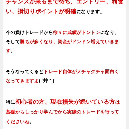
チャンスが来るまで待ち、エントリー、利食
い、損切りポイントが明確
になります。
今の負けトレードから
徐々に成績がトントン
になり、
そして
勝ちが多くなり、資金がドンドン増えていきま
す
。
そうなってくると
トレード自体がメチャクチャ面白く
なってきますよ
( ´艸｀)
初心者の方、現在損失が続いている方
特に
は
基礎からしっかり学んでから実際のトレードを行って
くださいね
。