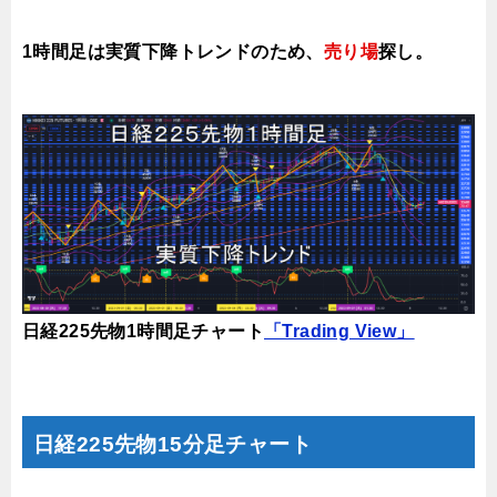
1時間足は実質下降トレンドのため、
売り場
探し。
日経225先物1時間足チャート
「Trading View」
日経225先物15分足チャート