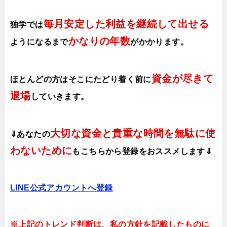
毎月安定した利益を継続して出せる
独学では
かなりの年数
ようになるまで
がかかります
。
資金が尽きて
ほとんどの方はそこにたどり着く前に
退場
していきます。
大切な資金と貴重な時間を無駄に使
⇓あなたの
わないために
も
こちらから登録をおススメします⇓
LINE公式アカウントへ登録
※上記のトレンド判断は、私の方針を記載したものに