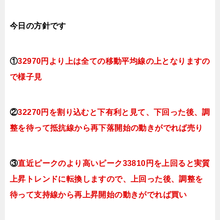
今日
の方針です
①
32970
円より上は全ての移動平均線の上となりますの
で
様子見
②
3227
0円を割り込むと下有利と見て、下回った後、調
整を待って抵抗線から再下落開始の動きがでれば売り
③
直近ピークのより高いピーク33810円を上回ると実質
上昇トレンドに転換しますので、上回った後、調整を
待って支持線から再上昇開始の動きがでれば買い