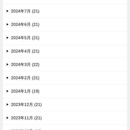
2024年7月 (21)
2024年6月 (21)
2024年5月 (21)
2024年4月 (21)
2024年3月 (22)
2024年2月 (21)
2024年1月 (19)
2023年12月 (21)
2023年11月 (21)