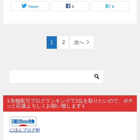
Tweet
0
0
1
2
次へ
⇓先物取引ブログランキングで1位を取りたいので、ポチ
っと応援よろしくお願い致します⇓
にほんブログ村