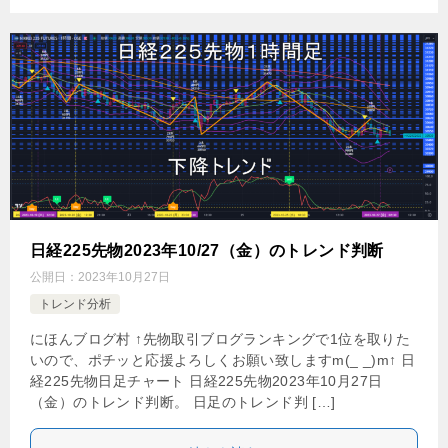
日経225先物2023年10/27（金）のトレンド判断
公開日：
2023年10月27日
トレンド分析
にほんブログ村 ↑先物取引ブログランキングで1位を取りた
いので、ポチッと応援よろしくお願い致しますm(_ _)m↑ 日
経225先物日足チャート 日経225先物2023年10月27日
（金）のトレンド判断。 日足のトレンド判 […]