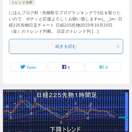
トレンド分析
にほんブログ村 ↑先物取引ブログランキングで1位を取りた
いので、ポチッと応援よろしくお願い致しますm(_ _)m↑ 日
経225先物日足チャート 日経225先物2023年10月20日
（金）のトレンド判断。 日足のトレンド判 […]
続きを読む
Tweet
0
0