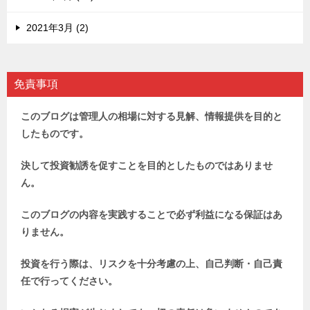
2021年3月 (2)
免責事項
このブログは管理人の相場に対する見解、情報提供を目的と
したものです。
決して投資勧誘を促すことを目的としたものではありませ
ん。
このブログの内容を実践することで必ず利益になる保証はあ
りません。
投資を行う際は、リスクを十分考慮の上、自己判断・自己責
任で行ってください。