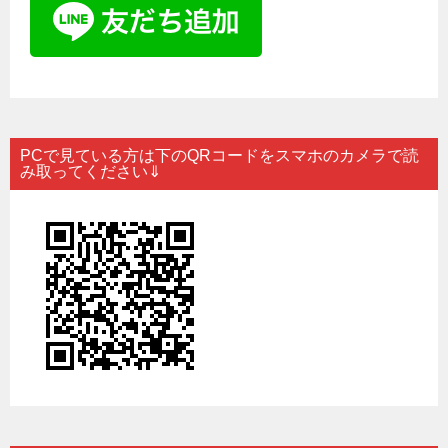
PCで見ている方は下のQRコードをスマホのカメラで読
み取ってください⇓