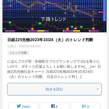
日経225先物2023年10/24（火）のトレンド判断
公開日：
2023年10月24日
トレンド分析
にほんブログ村 ↑先物取引ブログランキングで1位を取りた
いので、ポチッと応援よろしくお願い致しますm(_ _)m↑ 日
経225先物日足チャート 日経225先物2023年10月24日
（火）のトレンド判断。 日足のトレンド判 […]
続きを読む
Tweet
0
0