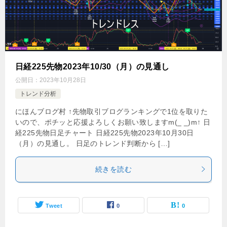
日経225先物2023年10/30（月）の見通し
公開日：
2023年10月28日
トレンド分析
にほんブログ村 ↑先物取引ブログランキングで1位を取りた
いので、ポチッと応援よろしくお願い致しますm(_ _)m↑ 日
経225先物日足チャート 日経225先物2023年10月30日
（月）の見通し。 日足のトレンド判断から […]
続きを読む
Tweet
0
0