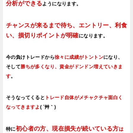
分析ができる
ようになります
。
チャンスが来るまで待ち、エントリー、利食
い、損切りポイントが明確
になります。
今の負けトレードから
徐々に成績がトントン
になり、
そして
勝ちが多くなり、資金がドンドン増えていきま
す
。
そうなってくると
トレード自体がメチャクチャ面白く
なってきますよ
( ´艸｀)
初心者の方、現在損失が続いている方
特に
は