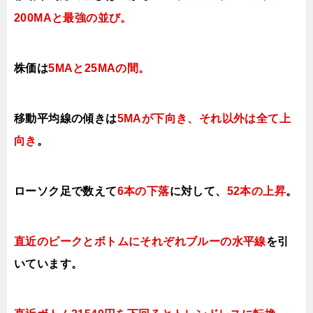
200MAと最強の並び。
株価は
5MAと25MAの間
。
移動平均線の傾きは
5MAが下向き、それ以外は全て上
向き
。
ローソク足で数えて
6本の下落
に対して、
52本の上昇
。
直近のピークとボトムにそれぞれブルーの水平線
を引
いています。