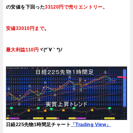
の安値を下回った
33120円で売りエントリー
。
安値33010円まで
。
最大利益110円
ヾ(*´∀｀*)ﾉ
日経225先物1時間足チャート
「Trading View」