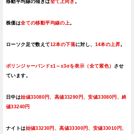
移動平均線の傾きは
全て上向き
。
株価は
全ての移動平均線の上
。
ローソク足で数えて
12本の下落
に対し、
14本の上昇
。
ボリンジャーバンド±1～±3σを表示（全て紫色）
させ
ています。
日中は
始値33080円、高値33290円、安値33080
円、終
値33240円
ナイトは
始値33230円、高値3330
0
円、安値3301
0
円、