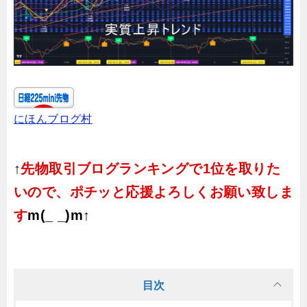
にほんブログ村
↑
先物取引ブログランキングで1位を取りた
いので、ポチッと応援よろしくお願い致しま
す
m(_ _)m↑
目次