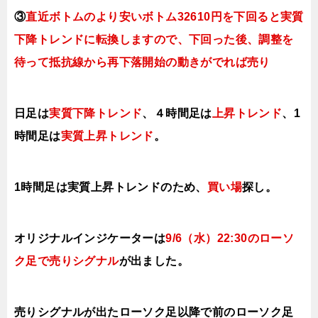
③
直近ボトムのより安いボトム32610円を下回ると実質
下降トレンドに転換
しますので、下回った後、調整を
待って抵抗線から再下落開始の動きがでれば売り
日足は
実質下降トレンド
、４時間足は
上昇トレンド
、1
時間足は
実質上昇トレンド
。
1時間足は実質上昇トレンドのため、
買い場
探し。
オリジナルインジケーターは
9
/6（水
）22:30の
ローソ
ク足で売りシグナル
が出ました。
売りシグナルが出たローソク足以降で前の
ローソク足