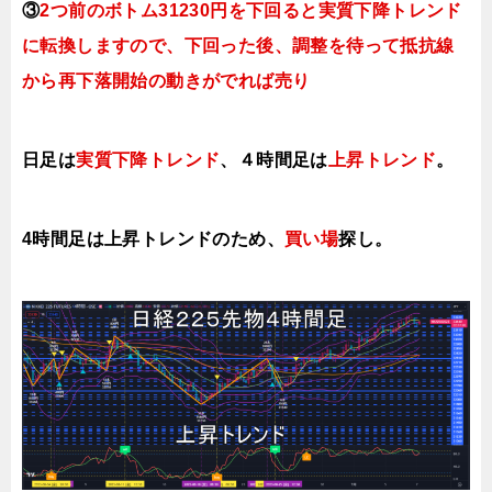
③
2つ前のボトム31230円を下回ると実質下降トレンド
に転換
しますので、下回った後、調整を待って抵抗線
から再下落開始の動きがでれば売り
日足は
実質下降トレンド
、４時間足は
上昇トレンド
。
4時間足は上昇トレンドのため、
買い場
探し。