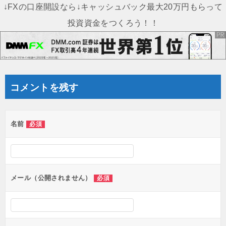
ナ
↓FXの口座開設なら↓キャッシュバック最大20万円もらって
ビ
投資資金をつくろう！！
ゲ
ー
シ
ョ
コメントを残す
ン
名前
必須
メール（公開されません）
必須