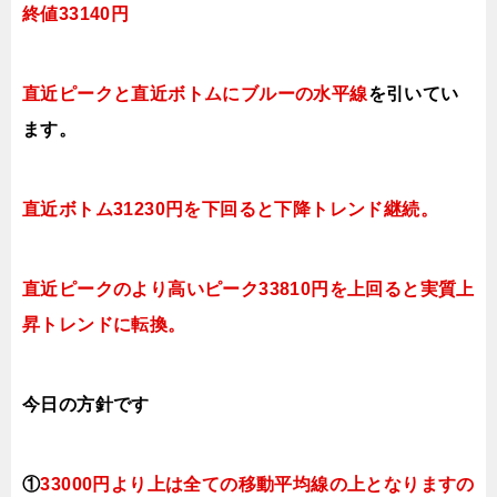
終値33140
円
直近ピークと直近ボトムにブルー
の水平線
を引いてい
ます。
直近ボトム31230円を下回ると下降トレンド継続。
直近ピークのより高いピーク33810円を上回ると実質上
昇トレンドに転換。
今日
の方針です
①
3300
0円より上は全ての移動平均線の上となりますの