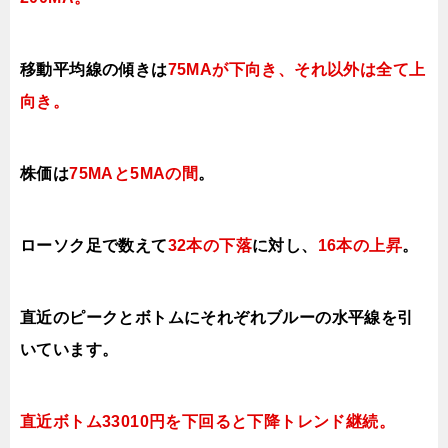
移動平均線の傾きは
75MAが下向き、それ以外は全て上
向き
。
株価は
75MAと5MAの間
。
ローソク足で数えて
32本の下落
に対し、
16本の上昇
。
直近のピークとボトムにそれぞれブルーの水平線を引
いています。
直近ボトム33010円を下回ると下降トレンド継続。