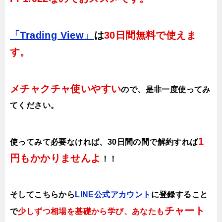
「Trading View」
は
30日間無料で使えま
す。
メチャクチャ使いやすい
ので、
是非一度使ってみ
てください。
1
使ってみて必要なければ、30日間の間で解約すれば
円もかかりませんよ
！！
そしてこちらから
LINE公式アカウント
に登録すること
チャート
で
少しずつ相場を基礎から学び、あなたも