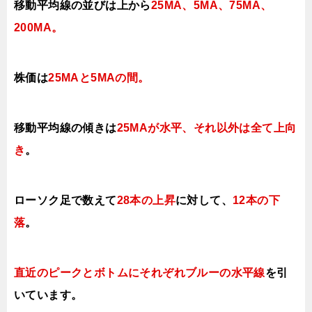
移動平均線の並びは上から
25MA、5MA、75MA、
200MA。
株価は
25MAと5MAの間
。
移動平均線の傾きは
25MAが水平、それ以外は全て上向
き
。
ローソク足で数えて
28本の上昇
に対して、
12本の下
落
。
直近のピークとボトムにそれぞれブルーの水平線
を引
いています。