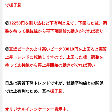
で
様子見
②
3225
0円を割り込むと下有利と見て、下回った後、調
整を待って抵抗線から再下落開始の動きがでれば売り
③
直近ピークのより高いピーク33810円を上回ると実質
上昇トレンドに転換しますので、上回った後、調整を
待って支持線から再上昇開始の動きがでれば買い
日足は実質下降トレンドですが、移動平均線との関係
では上有利なため、基本
様子見
。
オリジナルインジケーター
表示中
。