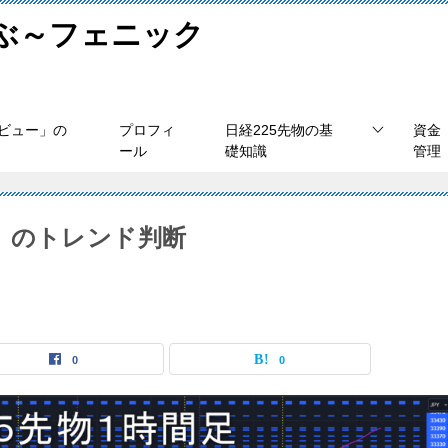
学ぶ～フェニック
ビュー」の
プロフィ
日経225先物の基
資金
ール
礎知識
管理
（金）のトレンド判断
0
0