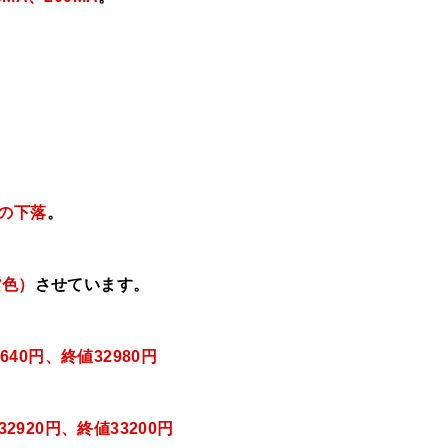
本の下落
。
紫色）
させています。
640
円、終値32980円
292
0
円、終値33200
円