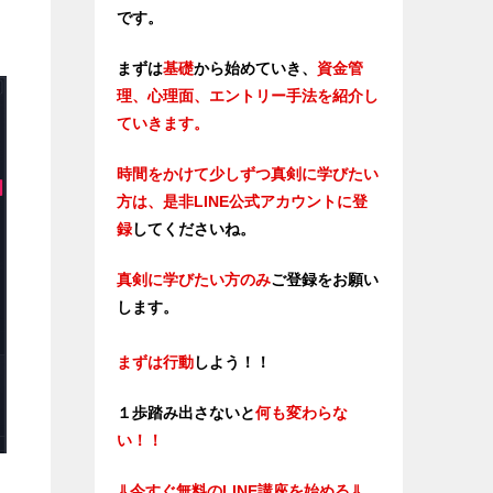
です。
まずは
基礎
から始めていき、
資金管
理、心理面、エントリー手法を紹介し
ていきます。
時間をかけて少しずつ真剣に学びたい
方は、是非LINE公式アカウントに登
録
してくださいね。
真剣に学びたい方のみ
ご登録をお願い
します。
まずは行動
しよう！！
１歩踏み出さないと
何も変わらな
い！！
⇓
今すぐ無料のLINE講座を始める⇓