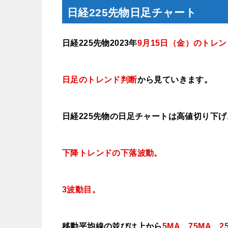
日経225先物日足チャート
日経225先物2023年
9月15
日（金）
のトレン
日足のトレンド判断
から見ていきます
。
日経225先物の日足チャートは高値切り下
下降トレンドの下落波動。
3波動目。
移動平均線の並びは上から
5MA、75MA、2