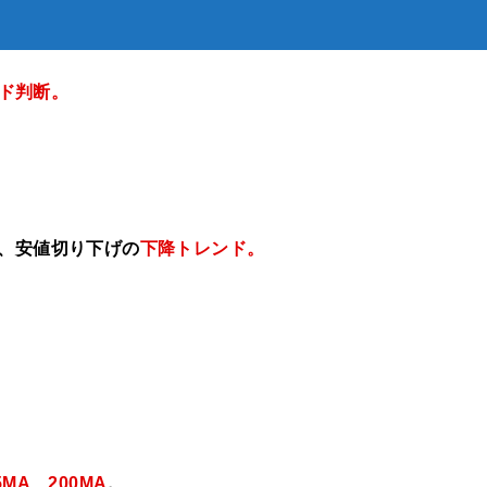
ド判断
。
げ、安値切り下げの
下降トレンド。
5MA、200MA
。