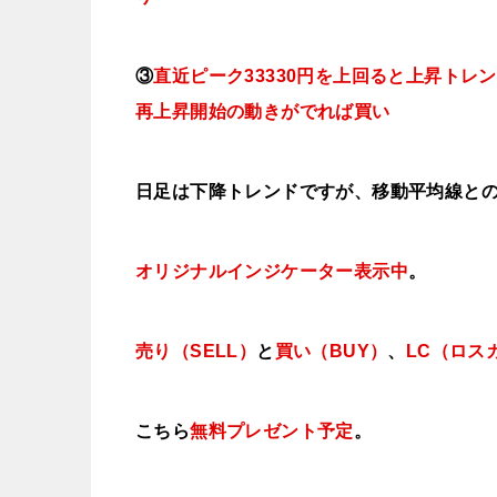
③
直近ピーク33330円を上回ると上昇ト
再上昇開始の動きがでれば買い
日足は下降トレンドですが、移動平均線と
オリジナルインジケーター
表示中
。
売り（SELL）
と
買い（BUY）
、
LC（ロス
こちら
無料プレゼント予定
。