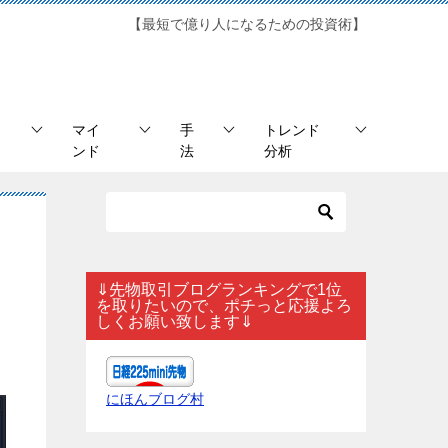
【最短で億り人になるための投資術】
マイ
手
トレンド
ンド
法
分析
⇓先物取引ブログランキングで1位
を取りたいので、ポチっと応援よろ
しくお願い致します⇓
にほんブログ村