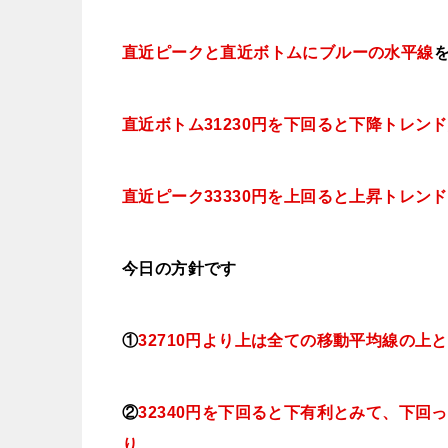
直近ピークと直近ボトムにブルー
の水平線
直近ボトム31230円を下回ると下降トレン
直近ピーク33330円を上回ると上昇トレン
今日
の方針です
①
32710
円より上は全ての移動平均線の上と
②
32340円を下回ると下有利とみて、下
り