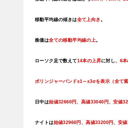
移動平均線の傾きは
全て上向き
。
株価は
全ての移動平均線の上
。
ローソク足で数えて
14本の上昇
に対し、
6
ボリンジャーバンド±1～±3σを表示（全て
日中は
始値32660円、高値33040円、安値32
ナイトは
始値32960円、高値3320
0
円、安値3