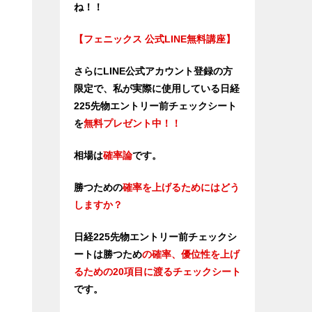
ね！！
【フェニックス 公式LINE無料講座】
さらにLINE公式アカウント登録の方
限定で、私が実際に使用している日経
225先物エントリー前チェックシート
を
無料プレゼント中！！
相場は
確率論
です。
勝つための
確率を上げるためにはどう
しますか？
日経225先物エントリー前チェックシ
ートは勝つため
の確率、優位性
を上げ
るための20項目に渡るチェックシート
です。