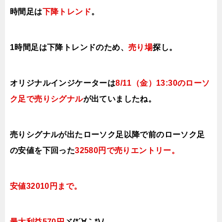
時間足は
下降トレンド
。
1時間足は下降トレンドのため、
売り場
探し。
オリジナルインジケーターは
8
/11（金
）13:30の
ローソ
ク足で売りシグナル
が出ていましたね。
売りシグナルが出たローソク足以降で前の
ローソク足
の安値を下回った
32580円で売りエントリー
。
安値32010円まで。
最大利益570円
ヾ(*´∀｀*)ﾉ