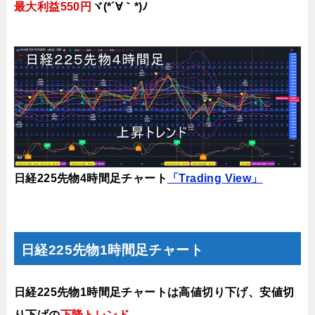
最大利益550円
ヾ(*´∀｀*)ﾉ
日経225先物4時間足チャート
「Trading View」
日経225先物1時間足チャート
日経225先物1時間足チャートは高値切り下げ、安値切
り下げの
下降トレンド。