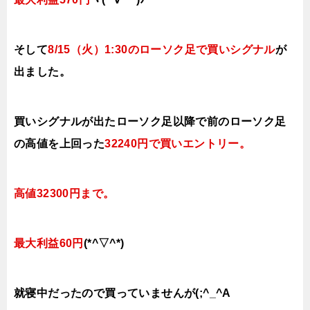
そして
8
/15（火
）1:30の
ローソク足で買いシグナル
が
出ました。
買いシグナルが出たローソク足以降で前の
ローソク足
の高値を上回った
32240円で買いエントリー
。
高値32300円まで。
最大利益60円
(*^▽^*)
就寝中だったので買っていませんが(;^_^A