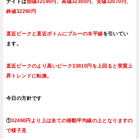
ナイトは
始値32190円、高値3230
0
円、安値3207
0
円、
終値32290
円
直近ピークと直近ボトムにブルー
の水平線
を引いてい
ます。
直近ピークのより高いピーク33810円を上回ると実質上
昇トレンドに転換。
今日
の方針です
①
32490円より上は全ての移動平均線の上となりますの
で様子見