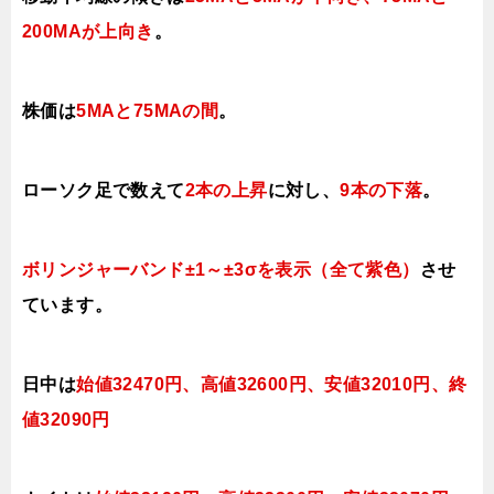
200MAが上向き
。
株価は
5MAと75MAの間
。
ローソク足で数えて
2本の上昇
に対し、
9本の下落
。
ボリンジャーバンド±1～±3σを表示（全て紫色）
させ
ています。
日中は
始値32470円、高値32600円、安値32010
円、終
値32090円