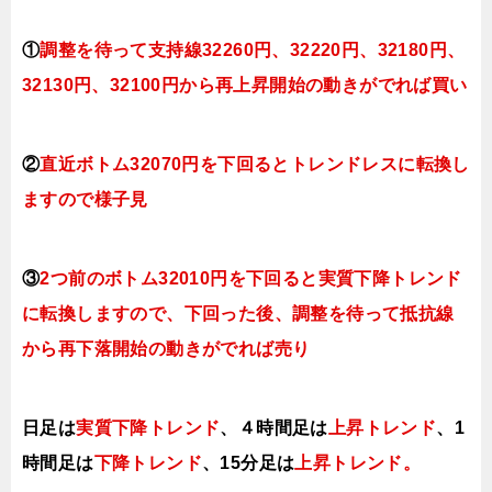
①
調整を待って支持線32260円、32220円、32180円、
32130円、32100円
から再上昇開始の動きがでれば買い
②
直近ボトム32070円を下回るとトレンドレスに転換
し
ますので様子見
③
2つ前のボトム32010円を下回ると実質下降トレンド
に転換
しますので、下回った後、調整を待って抵抗線
から再下落開始の動きがでれば売り
日足は
実質下降トレンド
、４時間足は
上昇トレンド
、1
時間足は
下降トレンド
、
15分足は
上昇トレンド。