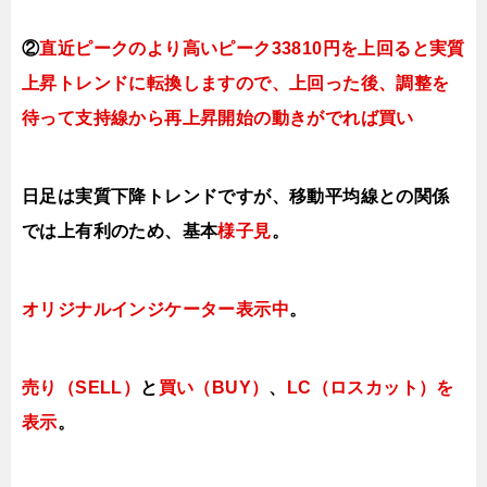
②
直近ピークのより高いピーク33810円を上回ると実質
上昇トレンドに転換しますので、上回った後、調整を
待って支持線から再上昇開始の動きがでれば買い
日足は実質下降トレンドですが、移動平均線との関係
では上有利のため、基本
様子見
。
オリジナルインジケーター
表示中
。
売り（SELL）
と
買い（BUY）
、
LC（ロスカット）を
表示
。