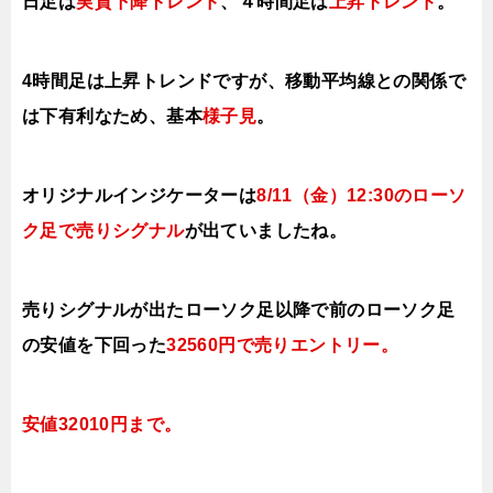
日足は
実質下降トレンド
、４時間足は
上昇トレンド
。
4時間足は上昇トレンドですが、移動平均線との関係で
は下有利なため、基本
様子見
。
オリジナルインジケーターは
8
/11（金
）12:30の
ローソ
ク足で売りシグナル
が出ていましたね。
売りシグナルが出たローソク足以降で前の
ローソク足
の安値を下回った
32560円で売りエントリー
。
安値32010円まで。