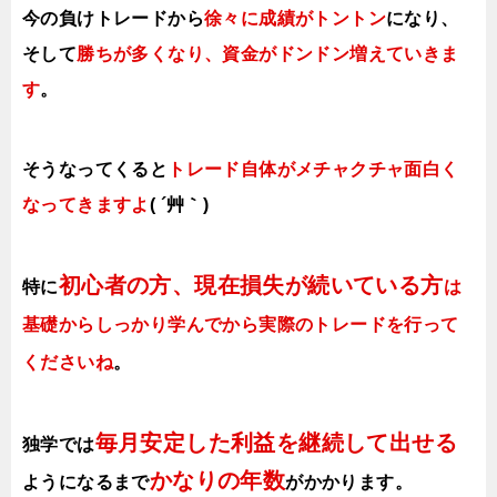
今の負けトレードから
徐々に成績がトントン
になり、
そして
勝ちが多くなり、資金がドンドン増えていきま
す
。
そうなってくると
トレード自体がメチャクチャ面白く
なってきますよ
( ´艸｀)
初心者の方、現在損失が続いている方
特に
は
基礎からしっかり学んでから実際のトレードを行って
くださいね
。
毎月安定した利益を継続して出せる
独学では
かなりの年数
ようになるまで
がかかります
。