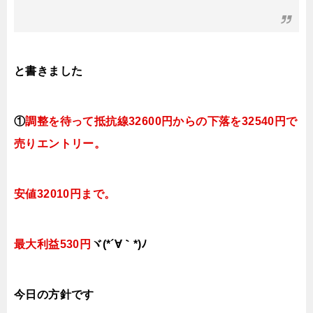
と書きました
①
調整を待って抵抗線32600円
からの下落を32540円で
売りエントリー。
安値32010円まで。
最大利益530円
ヾ(*´∀｀*)ﾉ
今日
の方針です