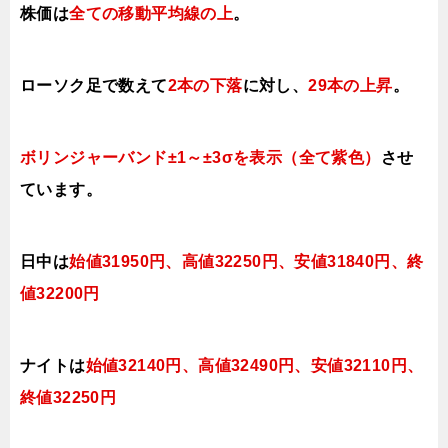
株価は
全ての移動平均線の上
。
ローソク足で数えて
2本の下落
に対し、
29本の上昇
。
ボリンジャーバンド±1～±3σを表示（全て紫色）
させ
ています。
日中は
始値31950円、高値32250円、安値31840円、終
値32200円
ナイトは
始値32140円、高値32490
円、安値3211
0
円、
終値32250
円