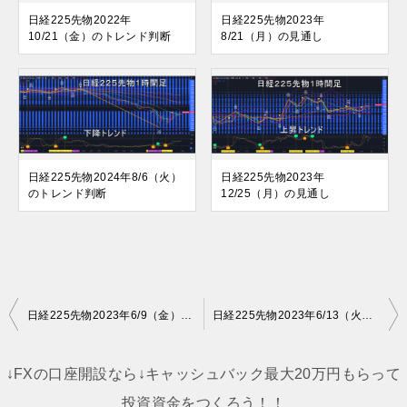
日経225先物2022年
日経225先物2023年
10/21（金）のトレンド判断
8/21（月）の見通し
日経225先物2024年8/6（火）
日経225先物2023年
のトレンド判断
12/25（月）の見通し
投
日経225先物2023年6/9（金）のトレンド判断
日経225先物2023年6/13（火）のトレンド判断
稿
ナ
↓FXの口座開設なら↓キャッシュバック最大20万円もらって
ビ
投資資金をつくろう！！