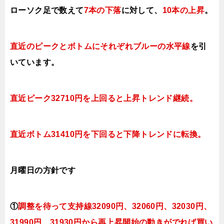
ローソク足で数えて
7本の下落
に対して、
10本の上昇
。
直近のピークとボトムにそれぞれブルーの水平線
を引
いています。
直近ピーク32710円を上回ると上昇トレンド継続。
直近ボトム31410円を下回ると下降トレンドに転換。
月曜日
の方針です
①
調整を待って支持線32090円、32060円、32030円、
31990円、31930円
から再上昇開始の動きがでれば買い