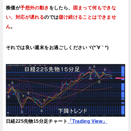
株価が
予想外の動き
をしたら、
固まって何もできな
い、対応が遅れる
のでは
儲け続けることはできませ
ん
。
それでは良い週末をお過ごしくださいヾ(*´∀｀*)
日経225先物15分足チャート
「Trading View」