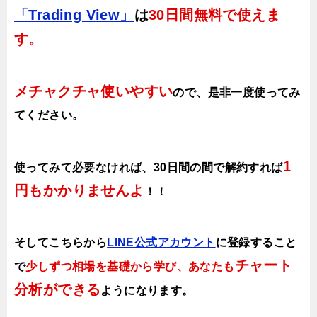
「Trading View」
は
30日間無料で使えま
す。
メチャクチャ使いやすい
ので、
是非一度使ってみ
てください。
1
使ってみて必要なければ、30日間の間で解約すれば
円もかかりませんよ
！！
そしてこちらから
LINE公式アカウント
に登録すること
チャート
で
少しずつ相場を基礎から学び、あなたも
分析ができる
ようになります
。