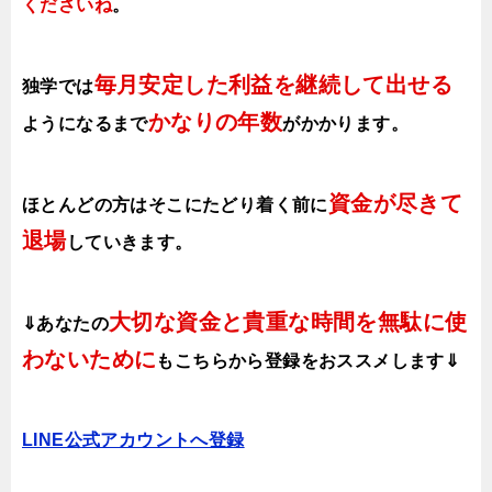
くださいね
。
毎月安定した利益を継続して出せる
独学では
かなりの年数
ようになるまで
がかかります
。
資金が尽きて
ほとんどの方はそこにたどり着く前に
退場
していきます。
大切な資金と貴重な時間を無駄に使
⇓あなたの
わないために
も
こちらから登録をおススメします⇓
LINE公式アカウントへ登録