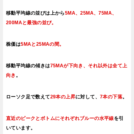
移動平均線の並びは上から
5MA、25MA、75MA、
200MAと最強の並び。
株価は
5MAと25MAの間
。
移動平均線の傾きは
75MAが下向き、それ以外は全て上
向き
。
ローソク足で数えて
29本の上昇
に対して、
7本の下落
。
直近のピークとボトムにそれぞれブルーの水平線
を引
いています。