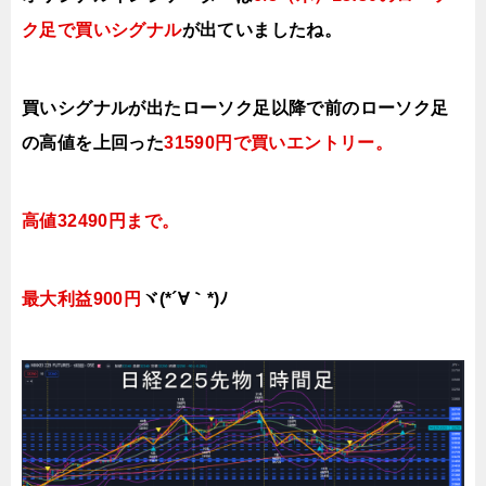
ク足で買いシグナル
が出ていましたね。
買いシグナルが出たローソク足以降で前の
ローソク足
の高値を上回った
31590円で買い
エントリー。
高値32490円まで。
最大利益900円
ヾ(*´∀｀*)ﾉ