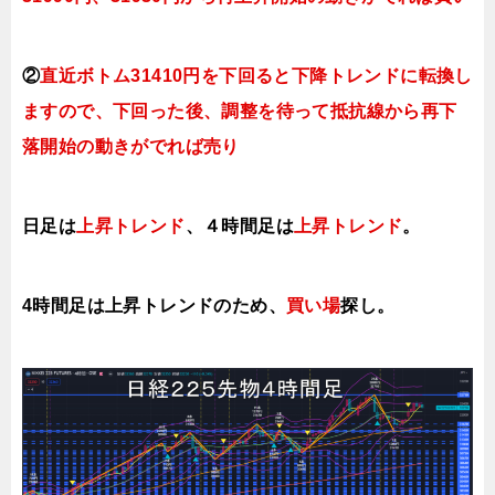
②
直近ボトム31410円を下回ると下降トレンドに転換し
ますので、下回った後、調整を待って抵抗線から再下
落開始の動きがでれば売り
日足は
上昇トレンド
、４時間足は
上昇トレンド
。
4時間足は上昇トレンドのため、
買い場
探し。