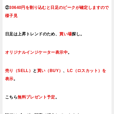
②
30640円を割り込むと日足のピークが確定しますので
様子見
日足は上昇トレンドのため、
買い場
探し。
オリジナルインジケーター
表示中
。
売り（SELL）
と
買い（BUY）
、
LC（ロスカット）を
表示
。
こちら
無料プレゼント予定
。