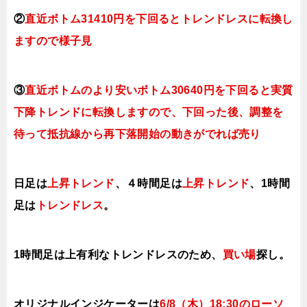
②
直近ボトム31410円を下回るとトレンドレスに転換し
ますので様子見
③
直近ボトムのより安いボトム30640円を下回ると実質
下降トレンドに転換しますので、下回った後、調整を
待って抵抗線から再下落開始の動きがでれば売り
日足は
上昇トレンド
、４時間足は
上昇トレンド
、1時間
足は
トレンドレス
。
1時間足は上有利なトレンドレスのため、
買い場
探し。
オリジナルインジケーターは
6
/8（木
）18:30の
ローソ