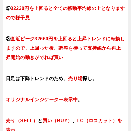
②
32230円を上回ると全ての移動平均線の上となり
ます
ので様子見
③
直近ピーク32660円を上回ると上昇トレンドに転換
し
ますので、上回った後、調整を待って支持線から再上
昇開始の動きがでれば買い
日足は下降トレンドのため、
売り場
探し。
オリジナルインジケーター
表示中
。
売り（SELL）
と
買い（BUY）
、
LC（ロスカット）を
表示
。