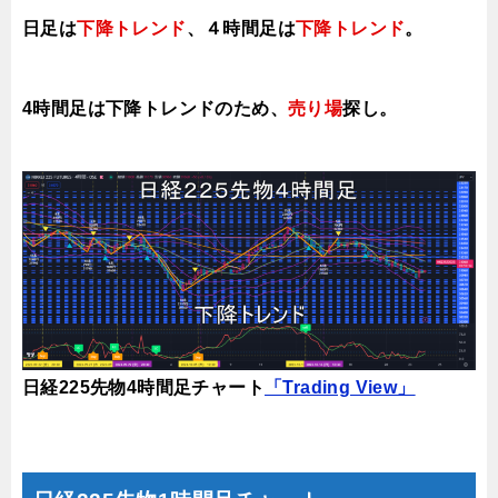
日足は
下降トレンド
、４時間足は
下降トレンド
。
4時間足は下降トレンドのため、
売り場
探し。
日経225先物4時間足チャート
「Trading View」