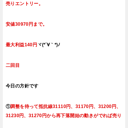
売りエントリー。
安値30970円まで。
最大利益140円
ヾ(*´∀｀*)ﾉ
二回目
今日
の方針です
①
調整を待って抵抗線31110円、
31170円、31200円、
31230円、31270円
から再下落開始の動きがでれば売り