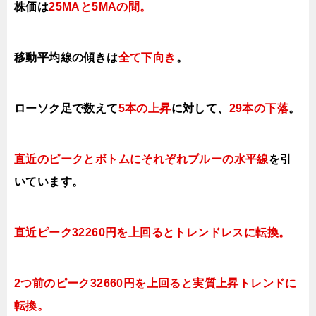
株価は
25MAと5MAの間
。
移動平均線の傾きは
全て下向き
。
ローソク足で数えて
5本の上昇
に対して、
29本の下落
。
直近のピークとボトムにそれぞれブルーの水平線
を引
いています。
直近ピーク32260円を上回るとトレンドレスに転換。
2つ前のピーク32660円を上回ると実質上昇トレンドに
転換。