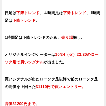
日足は
下降トレンド
、４時間足は
下降トレンド
、1時間
足は
下降トレンド
。
1時間足は下降トレンドのため、
売り場
探し。
オリジナルインジケーターは
10
/24（火
）23:30の
ロー
ソク足で買い
シグナル
が出ました。
買いシグナルが出たローソク足以降で前の
ローソク足
の高値を上回った
31110円で買いエントリー
。
高値31200円まで
。