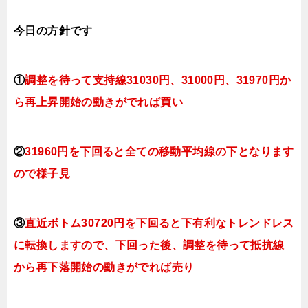
今日
の方針です
①
調整を待って支持線31030円、
31000円、31970円
か
ら再上昇開始の動きがでれば買い
②
31960円を下回ると全ての移動平均線の下となります
ので
様子見
③
直近ボトム30720円を下回ると下有利なトレンドレス
に転換
しますので、下回った後、調整を待って抵抗線
から再下落開始の動きがでれば売り