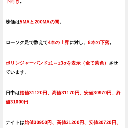
下向き
。
株価は
5MAと200MAの間
。
ローソク足で数えて
4本の上昇
に対し、
8本の下落
。
ボリンジャーバンド±1～±3σを表示（全て紫色）
させ
ています。
日中は
始値31120円、高値31170円、安値30970
円、終
値31000円
ナイトは
始値30950円、高値3120
0
円、安値30720
円、