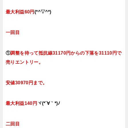
最大利益60円
(*^▽^*)
一回目
①
調整を待って抵抗線31170円からの下落を31110円で
売りエントリー。
安値30970円まで。
最大利益140円
ヾ(*´∀｀*)ﾉ
二回目