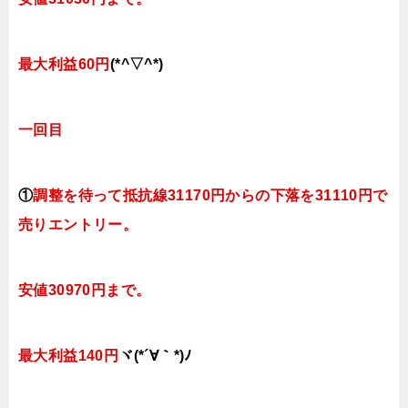
最大利益60円
(*^▽^*)
一回目
①
調整を待って抵抗線31170円からの下落を31110円で
売りエントリー。
安値30970円まで。
最大利益140円
ヾ(*´∀｀*)ﾉ