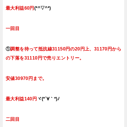
最大利益60円
(*^▽^*)
一回目
①
調整を待って抵抗線31150円の20円上、31170円から
の下落を31110円で売りエントリー。
安値30970円まで。
最大利益140円
ヾ(*´∀｀*)ﾉ
二回目