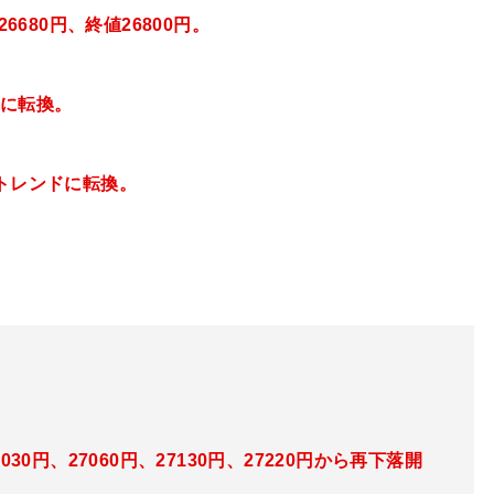
6680
円、終値26800円
。
スに転換。
昇トレンドに転換。
30円、27060円、27130円、27220円から再下落開