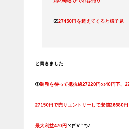
始の動きがでれば売り
②
27450円を超えてくると様子見
と書きました
①
調整を待って抵抗線27220円の40円下、
27150円で売りエントリーして安値26680
最大利益470円
ヾ(*´∀｀*)ﾉ