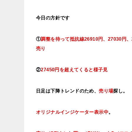
今日
の方針です
①
調整を待って抵抗線26910円、27030円、
売り
②
27450円を超えてくると様子見
日足は下降トレンドのため、
売り場
探し。
オリジナルインジケーター
表示中
。