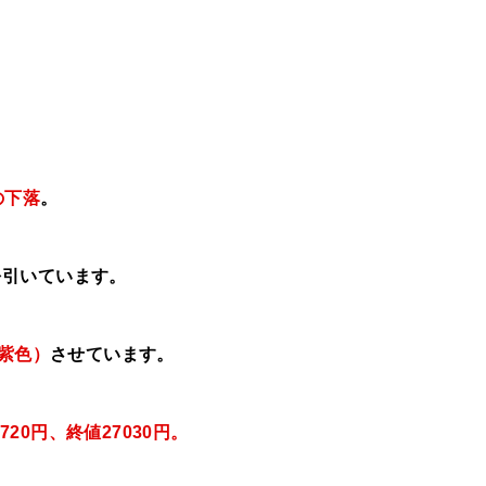
の下落
。
を引いています。
て紫色）
させています。
720円、終値27030円
。