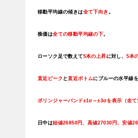
移動平均線の傾きは
全て
下向き
。
株価は
全ての移動平均線の下
。
ローソク足で数えて
5本の上昇
に対し、
5本
直近ピーク
と
直近ボトム
にブルー
の水平線
ボリンジャーバンド±1σ～±3σを表示（全
日中は
始値26850円、高値27030円、安値26