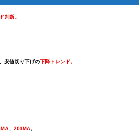
ド判断。
げ、安値切り下げの
下降トレンド。
5MA、200MA
。