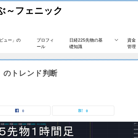
学ぶ～フェニック
ビュー」の
プロフィ
日経225先物の基
資金
ール
礎知識
管理
（金）のトレンド判断
0
0