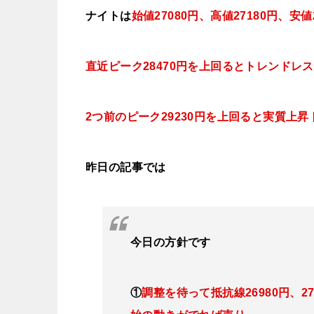
ナイトは
始値27080円、高値27180
円、安値2
直近ピーク28470円を上回るとトレンドレ
2つ前のピーク29230円を上回ると実質上
昨日の記事では
今日
の方針です
①
調整を待って抵抗線26980円、270