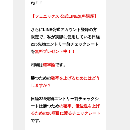
ね！！
【フェニックス 公式LINE無料講座】
さらにLINE公式アカウント登録の方
限定で、私が実際に使用している日経
225先物エントリー前チェックシート
を
無料プレゼント中！！
相場は
確率論
です。
勝つための
確率を上げるためにはどう
しますか？
日経225先物エントリー前チェックシ
ートは勝つため
の確率、優位性
を上げ
るための20項目に渡るチェックシート
です。