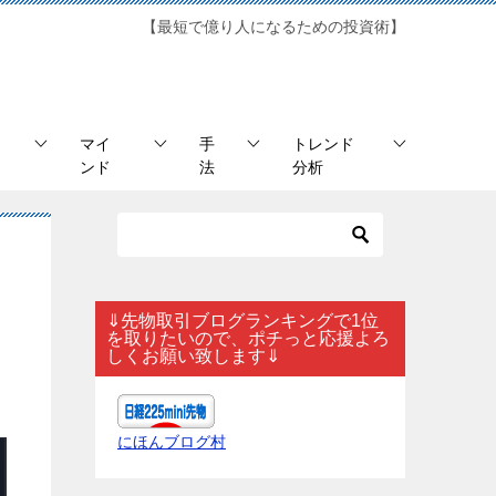
【最短で億り人になるための投資術】
マイ
手
トレンド
ンド
法
分析
⇓先物取引ブログランキングで1位
を取りたいので、ポチっと応援よろ
しくお願い致します⇓
にほんブログ村