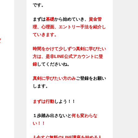
です。
まずは
基礎
から始めていき、
資金管
理、心理面、エントリー手法を紹介し
ていきます。
ば
時間をかけて少しずつ真剣に学びたい
方は、是非LINE公式アカウントに登
録
してくださいね。
真剣に学びたい方のみ
ご登録をお願い
します。
まずは行動
しよう！！
１歩踏み出さないと
何も変わらな
い！！
⇓
今すぐ無料のLINE講座を始める⇓