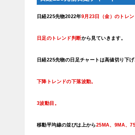
日経225先物2022年
9月23日（金
）のトレン
日足のトレンド判断
から見ていきます
。
日経225先物の日足チャートは高値切り下
下降トレンドの下落波動。
3波動目。
移動平均線の並びは上から
25MA、9MA、7