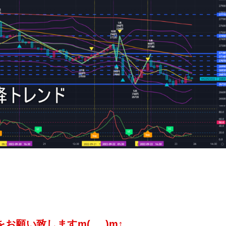
願い致しますm(_ _)m↑