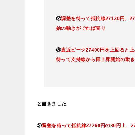
②
調整を待って抵抗線27130円、272
始の動きがでれば売り
③
直近ピーク27400円を上回る
待って支持線から再上昇開始の動
と書きました
②
調整を待って抵抗線27260円の30円上
、2