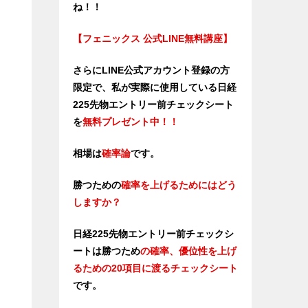
ね！！
【フェニックス 公式LINE無料講座】
さらにLINE公式アカウント登録の方
限定で、私が実際に使用している日経
225先物エントリー前チェックシート
を
無料プレゼント中！！
相場は
確率論
です。
勝つための
確率を上げるためにはどう
しますか？
日経225先物エントリー前チェックシ
ートは勝つため
の確率、優位性
を上げ
るための20項目に渡るチェックシート
です。