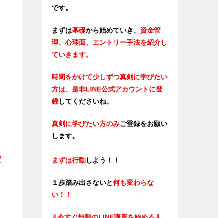
です。
まずは
基礎
から始めていき、
資金管
理、心理面、エントリー手法を紹介し
ていきます。
時間をかけて少しずつ真剣に学びたい
方は、是非LINE公式アカウントに登
録
してくださいね。
真剣に学びたい方のみ
ご登録をお願い
します。
ば
まずは行動
しよう！！
１歩踏み出さないと
何も変わらな
い！！
⇓
今すぐ無料のLINE講座を始める⇓