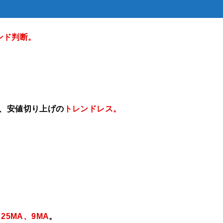
ンド判断。
げ、安値切り上げの
トレンドレス。
、25MA、9MA
。