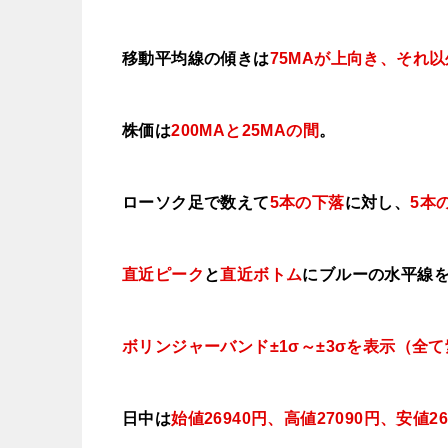
移動平均線の傾きは
75MAが上向き、それ
株価は
200MAと25MAの間
。
ローソク足で数えて
5本の下落
に対し、
5本
直近ピーク
と
直近ボトム
にブルー
の水平線
ボリンジャーバンド±1σ～±3σを表示（全
日中は
始値26940円、高値27090円、安値26