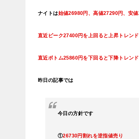
ナイトは
始値26980円、高値27290
円、安値2
直近ピーク27400円を上回ると
上昇トレンド
直近ボトム25860円を下回ると下降トレン
昨日の記事では
今日
の方針です
①
26730円割れを逆指値売り