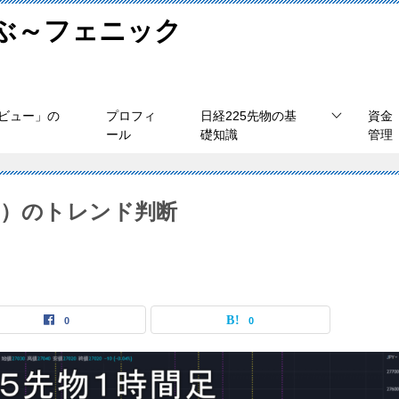
学ぶ～フェニック
ビュー」の
プロフィ
日経225先物の基
資金
ール
礎知識
管理
1（金）のトレンド判断
0
0