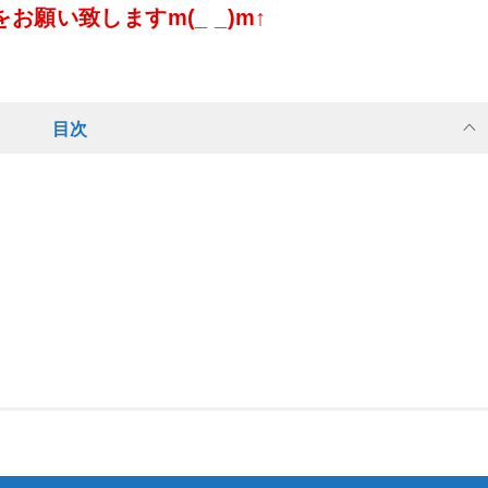
願い致しますm(_ _)m↑
目次