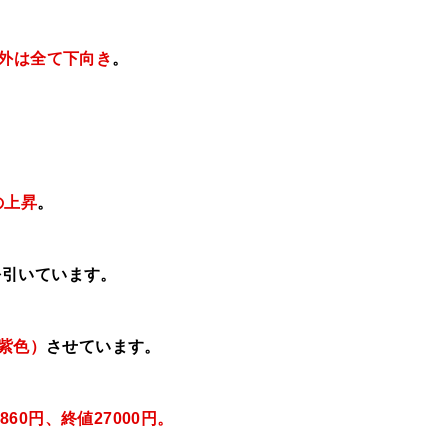
以外は全て下向き
。
の上昇
。
を引いています。
て紫色）
させています。
860円、終値27000円
。