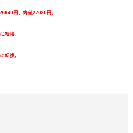
6940
円、終値27020円
。
に転換。
ドに転換。