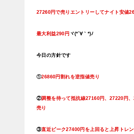
27260円で売りエントリーしてナイト安値
2
最大利益290円
ヾ(*´∀｀*)ﾉ
今日
の方針です
①
26860円割れを逆指値売り
②
調整を待って抵抗線27160円、27220円、
売り
③
直近ピーク27400円を上回ると上昇ト