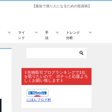
【最短で億り人になるための投資術】
マイ
手
トレンド
ンド
法
分析
⇓先物取引ブログランキングで1位
を取りたいので、ポチっと応援よろ
しくお願い致します⇓
にほんブログ村