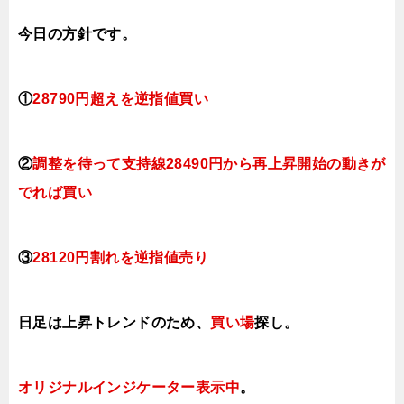
今日
の方針です。
①
28790円超えを逆指値買い
②
調整を待って支持線2
8490円から再上昇開始の動きが
でれば買い
③
28120円割れを逆指値売り
日足は上昇トレンドのため、
買い場
探し。
オリジナルインジケーター
表示中
。