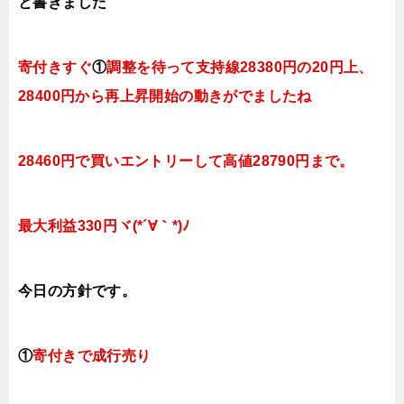
と書きました
寄付きすぐ
①
調整を待って支持線28380円の20円上、
28400円から再上昇開始の動きがでましたね
28460円で買いエントリーして高値28790円まで。
最大利益330円
ヾ(*´∀｀*)ﾉ
今日
の方針です。
①
寄付きで成行売り