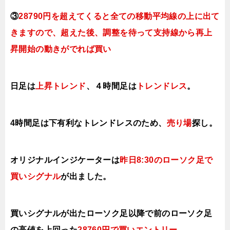
③
28790円を超えてくると全ての移動平均線の上に出て
きますので、超えた後、調整を待って支持線から再上
昇開始の動きがでれば買い
日足は
上昇ト
レンド
、４時間足は
ト
レンドレス
。
4時間足は下有利なトレンドレスのため、
売り場
探し。
オリジナルインジケーターは
昨日8:30のローソク足で
買いシグナル
が出ました。
買いシグナルが出たローソク足以降で前のローソク足
の高値を上回った
28760円で買いエントリー
。