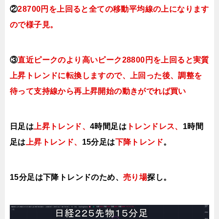
②
28700円を上回ると全ての移動平均線の上になります
ので様子見。
③
直近ピークのより高いピーク28800円を上回ると実質
上昇トレンドに転換しますので、上回った後、
調整を
待って支持線から再上昇開始の動きがでれば買い
日足は
上昇トレンド
、
4時間足は
ト
レンドレス、
1時間
足は
上昇ト
レンド
、
15分足は
下降トレンド
。
15分足は下降
トレンドのため、
売り場
探し。