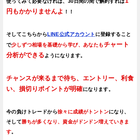
1
使ってみて必要なければ、30日間の間で解約すれば
円もかかりませんよ
！！
そしてこちらから
LINE公式アカウント
に登録すること
チャート
で
少しずつ相場を基礎から学び、あなたも
分析ができる
ようになります
。
チャンスが来るまで待ち、エントリー、利食
い、損切りポイントが明確
になります。
今の負けトレードから
徐々に成績がトントン
になり、
そして
勝ちが多くなり、資金がドンドン増えていきま
す
。