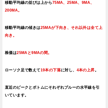
移動平均線の並びは上から
75MA、25MA、
9MA、
200MA
。
移動平均線の傾きは
25MAが下向き、それ以外は全て上
向き
。
株価は
25MAと9MAの間
。
ローソク足で数えて
19本の下落
に対し、
4本の上昇
。
直近のピークとボトムにそれぞれブルーの水平線を引
いています。