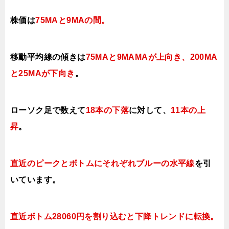
株価は
75MAと9MAの間
。
移動平均線の傾きは
75MAと9MAMAが上向き
、200MA
と25MAが下向き
。
ローソク足で数えて
18本の下落
に対して、
11本の上
昇
。
直近のピークとボトムにそれぞれブルーの水平線
を引
いています。
直近ボトム28060円を割り込むと下降トレンドに転換。