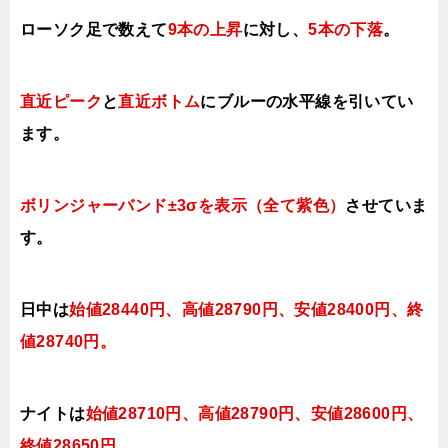
ローソク足で数えて
9本の上昇
に対し、
5本の下落
。
直近ピーク
と
直近ボトム
にブルー
の水平線を引いてい
ます。
ボリンジャーバンド±3σを表示（全て紫色）
させていま
す。
日中は
始値28440円、高値28790円、安値28400円、終
値28740円
。
ナイトは
始値28710円、高値28790円、安値28600
円、
終値28650円
。