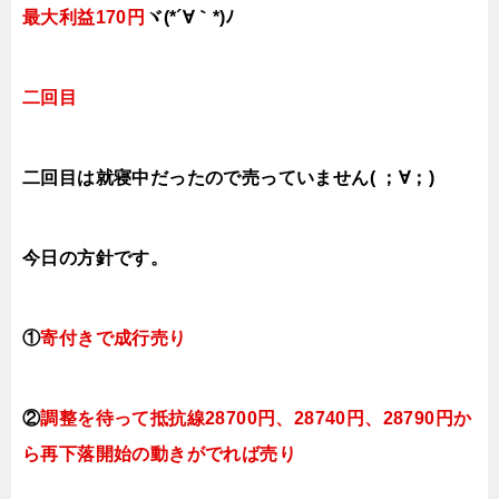
最大利益170円
ヾ(*´∀｀*)ﾉ
二回目
二回目は就寝中だったので売っていません( ；∀；)
今日
の方針です。
①
寄付きで成行売り
②
調整を待って抵抗線28700円、28740円、28790円か
ら再下落開始の動きがでれば売り