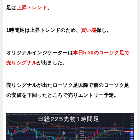
足は
上昇トレンド
。
1時間足は上昇トレンドのため、
買い場
探し。
オリジナルインジケーターは
本日5:30のローソク足で
売りシグナル
が出ました。
売りシグナルが出たローソク足以降で前のローソク足
の安値を下回ったところで売りエントリー予定。