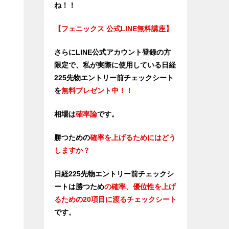
ね！！
【フェニックス 公式LINE無料講座】
さらにLINE公式アカウント登録の方
限定で、私が実際に使用している日経
225先物エントリー前チェックシート
を
無料プレゼント中！！
相場は
確率論
です。
勝つための
確率を上げるためにはどう
しますか？
日経225先物エントリー前チェックシ
ートは勝つため
の確率、優位性
を上げ
るための20項目に渡るチェックシート
です。