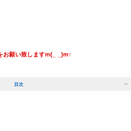
願い致しますm(_ _)m↑
目次