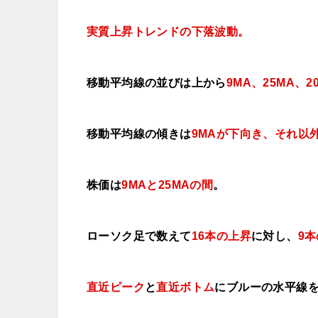
実質上昇トレンドの下落波動。
移動平均線の並びは上から
9MA、25MA、
2
移動平均線の傾きは
9MAが下向き、それ以
株価は
9MAと25MAの間
。
ローソク足で数えて
16本の上昇
に対し、
9
直近ピーク
と
直近ボトム
にブルー
の水平線