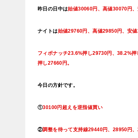
昨日の日中は
始値30060円、高値30070円、
ナイトは
始値29760円、高値29850円、
安値
フィボナッチ23.6%押し29730円、38.2%押し
押し27660円。
今日
の方針です。
①
30100円超えを逆指値買い
②
調整を待って支持線29440円、28950円