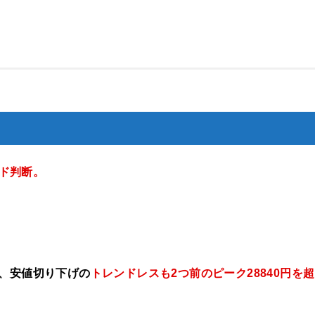
ド判断
。
げ、安値切り下げの
トレンドレスも2つ前のピーク28840円を超