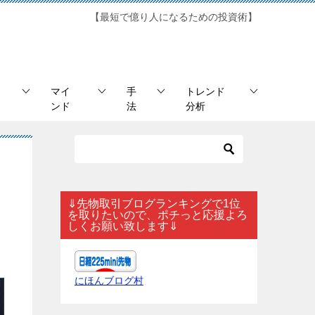
【最短で億り人になるための投資術】
マイ
手
トレンド
ンド
法
分析
⇓先物取引ブログランキングで1位
を取りたいので、ポチっと応援よろ
しくお願い致します⇓
にほんブログ村