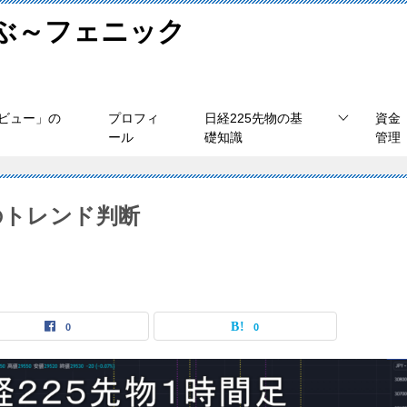
学ぶ～フェニック
ビュー」の
プロフィ
日経225先物の基
資金
ール
礎知識
管理
水)のトレンド判断
0
0