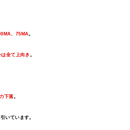
00MA、75MA
。
外は全て上向き
。
本の下落
。
を引いています。