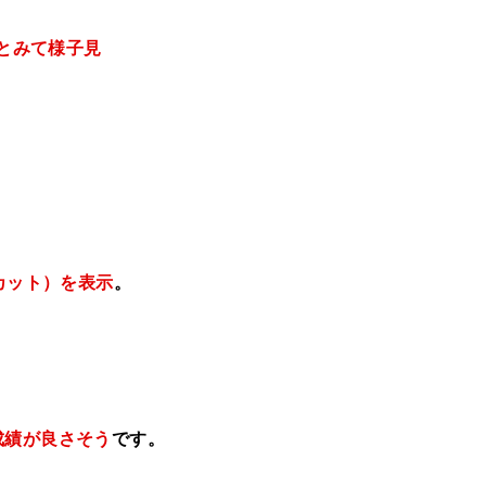
ぎとみて様子見
カット）を表示
。
成績が良さそう
です。