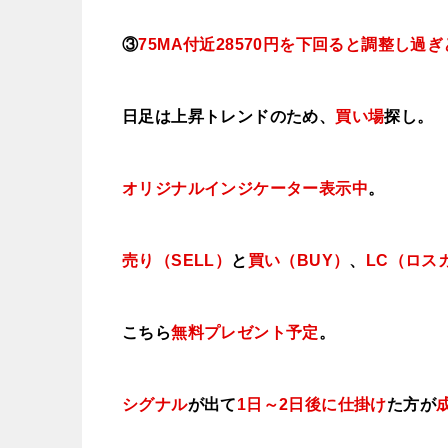
③
75MA付近
28570円を下回ると調整し過
日足は上昇トレンドのため、
買い場
探し。
オリジナルインジケーター
表示中
。
売り（SELL）
と
買い（BUY）
、
LC（ロス
こちら
無料プレゼント予定
。
シグナル
が出て
1日～2日後に仕掛け
た方が