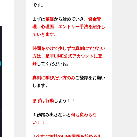
です。
まずは
基礎
から始めていき、
資金管
理、心理面、エントリー手法を紹介し
ていきます。
時間をかけて少しずつ真剣に学びたい
方は、是非LINE公式アカウントに登
録
してくださいね。
真剣に学びたい方のみ
ご登録をお願い
します。
まずは行動
しよう！！
１歩踏み出さないと
何も変わらな
い！！
⇓
今すぐ無料のLINE講座を始める⇓