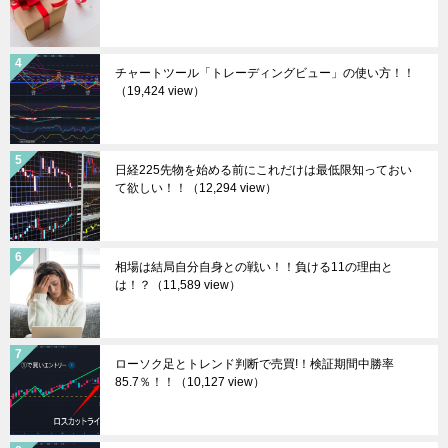
チャートツール「トレーディングビュー」の使い方！！
（19,424 view）
日経225先物を始める前にこれだけは最低限知っておい
て欲しい！！
（12,294 view）
相場は結局自分自身との戦い！！負ける11の理由と
は！？
（11,589 view）
ローソク足とトレンド判断で売買!！検証期間中勝率
85.7％！！
（10,127 view）