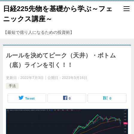
日経225先物を基礎から学ぶ～フェ
ニックス講座～
【最短で億り人になるための投資術】
ルールを決めてピーク（天井）・ボトム
（底）ラインを引く！！
更新日：
2022年7月3日
公開日：
2021年5月16日
手法
Tweet
0
0