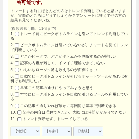
答可能です。
トレードする前にほとんどの方はトレンド判断していると思います
が、実際のところはどうでしょうか？アンケートに答えて他の方の
結果も見てくださいね。
(複数選択可能、11個まで)
トレード前にピークボトムラインを引いてトレンド判断してい
る
ピークボトムラインは引いていないが、チャートを見てトレン
ド判断している
どこがピークで、どこがボトムかを判断するのが難しい
記事の内容が難しく、イマイチ理解できていない
いちいちローソク足を数えるのが面倒くさい
自動でピークボトムラインが引けるチャートツールがあれば有
料でも利用したい
早速この記事の通りにやってみようと思う
すでにピークボトムラインを自動で引けるツールを利用してい
る
この記事の通りやれば確かに毎回同じ基準で判断できる
記事の内容は理解できたが、実際には時間がかかりできない
トレンド判断せず、トレードしている