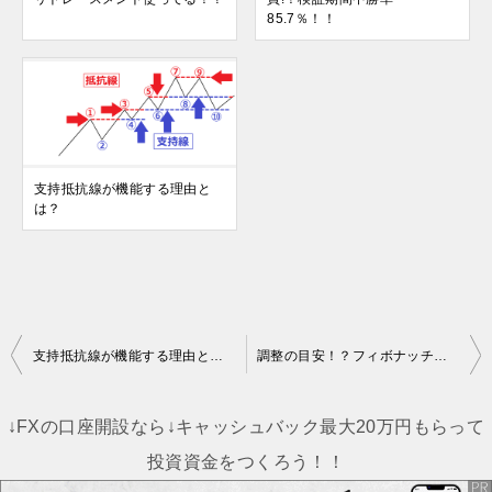
85.7％！！
支持抵抗線が機能する理由と
は？
投
支持抵抗線が機能する理由とは？
調整の目安！？フィボナッチ・リトレースメント使ってる！？
稿
ナ
↓FXの口座開設なら↓キャッシュバック最大20万円もらって
ビ
投資資金をつくろう！！