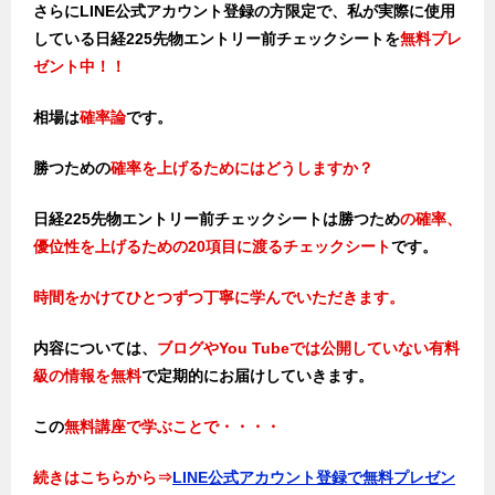
さらにLINE公式アカウント登録の方限定で、私が実際に使用
している日経225先物エントリー前チェックシートを
無料プレ
ゼント中！！
相場は
確率論
です。
勝つための
確率を上げるためにはどうしますか？
日経225先物エントリー前チェックシートは勝つため
の確率、
優位性
を上げるための20項目に渡るチェックシート
です。
時間をかけてひとつずつ丁寧に学んでいただきます。
内容については、
ブログやYou Tubeでは公開していない有料
級の情報を無料
で定期的にお届けしていきます。
この
無料講座で学ぶことで・・・・
続きはこちらから⇒
LINE公式アカウント登録で無料プレゼン