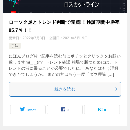
ローソク足とトレンド判断で売買!！検証期間中勝率
85.7％！！
更新日：
2022年7月3日
公開日：
2021年5月19日
手法
にほんブログ村 ↑記事を読む前にポチッとクリックをお願い
致しますm(_ _)m↑ トレンド確認 相場で勝つためには、ト
レンドの波に乗ることが必要でしたね。 あなたはもう理解
できたでしょうか。 まだの方はもう一度「ダウ理論 […]
続きを読む
Tweet
0
0