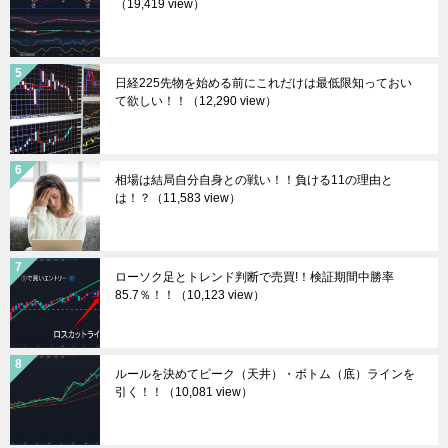
（19,419 view）
日経225先物を始める前にこれだけは最低限知っておい
て欲しい！！
（12,290 view）
相場は結局自分自身との戦い！！負ける11の理由と
は！？
（11,583 view）
ローソク足とトレンド判断で売買!！検証期間中勝率
85.7％！！
（10,123 view）
ルールを決めてピーク（天井）・ボトム（底）ラインを
引く！！
（10,081 view）